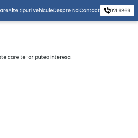
tare
Alte tipuri vehicule
Despre Noi
Contact
021 9869
cate care te-ar putea interesa.