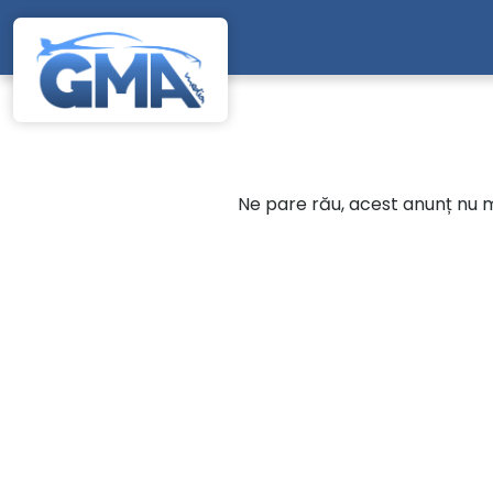
Mergi direct la conținutul principal
Ne pare rău, acest anunț nu ma