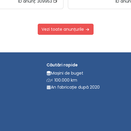
ID anunț:
309953
ID anun
Vezi toate anunțurile
Căutări rapide
Mașini de buget
< 100.000 km
An fabricație după 2020