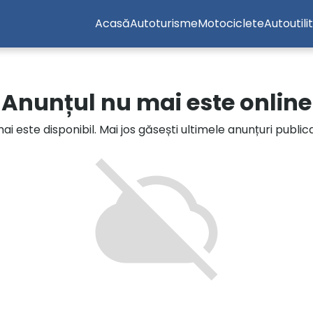
Acasă
Autoturisme
Motociclete
Autoutili
Anunțul nu mai este online
i este disponibil. Mai jos găsești ultimele anunțuri publi