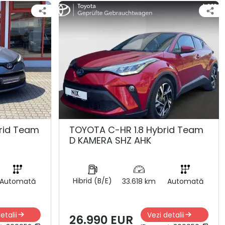
rid Team
TOYOTA C-HR 1.8 Hybrid Team
D KAMERA SHZ AHK
Hibrid (B/E)
Automată
33.618 km
Automată
etalii
Vezi detalii
26.990 EUR