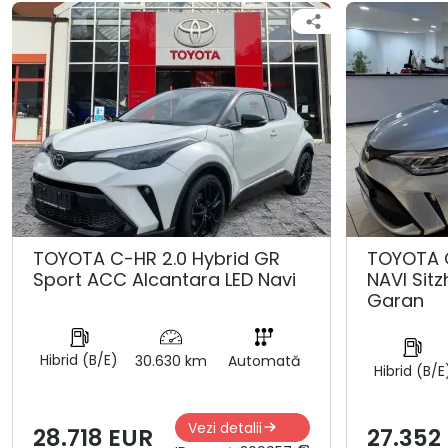
TOYOTA C-HR 2.0 Hybrid GR
TOYOTA 
Sport ACC Alcantara LED Navi
NAVI Sit
Garan
Hibrid (B/E)
30.630 km
Automată
Hibrid (B/E
Vezi detalii
28.718 EUR
27.352