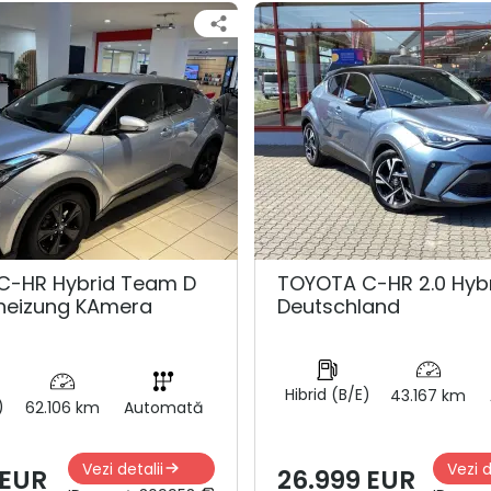
C-HR Hybrid Team D
TOYOTA C-HR 2.0 Hyb
zheizung KAmera
Deutschland
Hibrid (B/E)
43.167 km
)
62.106 km
Automată
Vezi detalii
Vezi d
 EUR
26.999 EUR