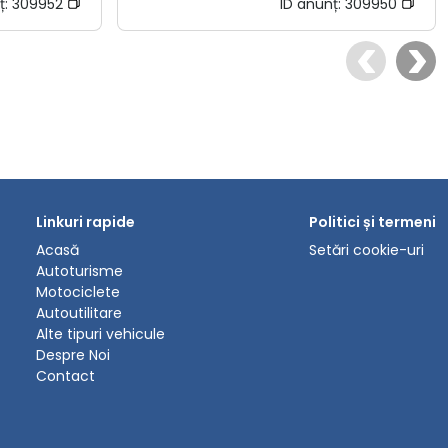
ț:
309952
ID anunț:
309950
Linkuri rapide
Politici și termeni
Acasă
Setări cookie-uri
Autoturisme
Motociclete
Autoutilitare
Alte tipuri vehicule
Despre Noi
Contact