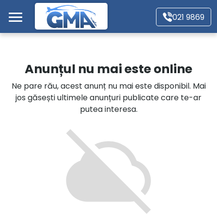
Mergi direct la conținutul principal
021 9869
Acasă
Anunțul nu mai este online
Autoturisme
Ne pare rău, acest anunț nu mai este disponibil. Mai
jos găsești ultimele anunțuri publicate care te-ar
Motociclete
putea interesa.
Autoutilitare
Alte tipuri vehicule
Despre Noi
Contact