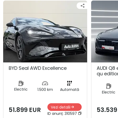
BYD Seal AWD Excellence
AUDI Q8 
qu editio
Electric
1.500 km
Automată
Electric
Vezi detalii
51.899 EUR
53.539
ID anunț:
310597