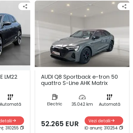
NE LM22
AUDI Q8 Sportback e-tron 50
quattro S-Line AHK Matrix
Electric
Automată
35.042 km
Automată
detalii
Vezi detalii
52.265 EUR
nț:
310255
ID anunț:
310254