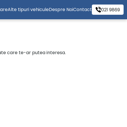
tare
Alte tipuri vehicule
Despre Noi
Contact
021 9869
cate care te-ar putea interesa.