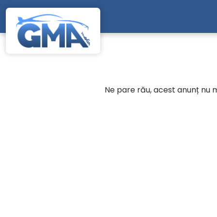
Mergi direct la conținutul principal
Ne pare rău, acest anunț nu ma