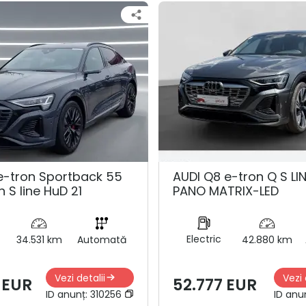
e-tron Sportback 55
AUDI Q8 e-tron Q S LI
n S line HuD 21
PANO MATRIX-LED
Electric
34.531 km
Automată
42.880 km
Vezi detalii
Vezi 
 EUR
52.777 EUR
ID anunț:
310256
ID anu