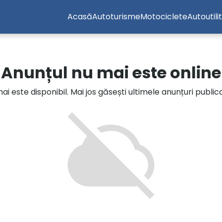
Acasă
Autoturisme
Motociclete
Autoutili
Anunțul nu mai este online
i este disponibil. Mai jos găsești ultimele anunțuri publi