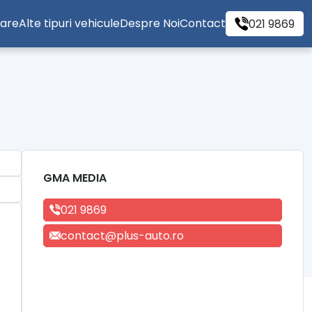
tare
Alte tipuri vehicule
Despre Noi
Contact
021 9869
GMA MEDIA
021 9869
contact@plus-auto.ro