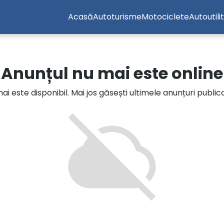
Acasă
Autoturisme
Motociclete
Autoutili
Anunțul nu mai este online
i este disponibil. Mai jos găsești ultimele anunțuri publi