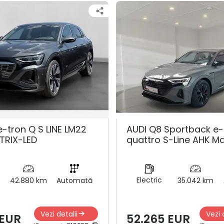
e-tron Q S LINE LM22
AUDI Q8 Sportback e-
TRIX-LED
quattro S-Line AHK Ma
Electric
42.880 km
Automată
35.042 km
Vezi detalii
Vezi 
 EUR
52.265 EUR