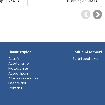
nț:
310254
ID anunț:
310253
Linkuri rapide
Politici și termeni
Acasă
Setări cookie-uri
Autoturisme
Motociclete
Autoutilitare
Alte tipuri vehicule
Despre Noi
Contact