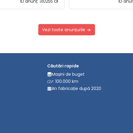
ID anunț:
310255
ID anu
Vezi toate anunțurile
Căutări rapide
Mașini de buget
< 100.000 km
An fabricație după 2020