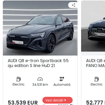
AUDI Q8 e-tron Sportback 55
AUDI Q8 
qu edition S line HuD 21
PANO MA
Electric
Electric
34.531 km
Automată
Vezi detalii
53.539 EUR
52.777