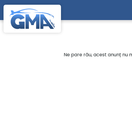
Mergi direct la conținutul principal
Ne pare rău, acest anunț nu ma