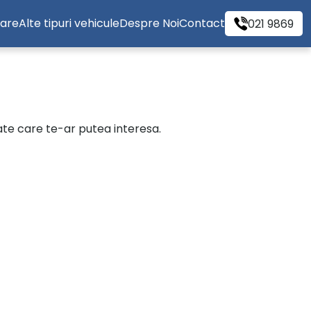
tare
Alte tipuri vehicule
Despre Noi
Contact
021 9869
cate care te-ar putea interesa.