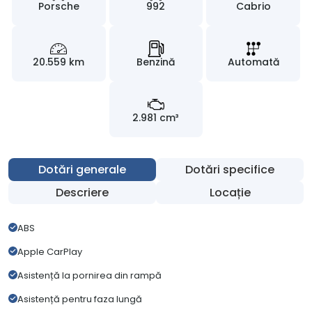
Porsche
992
Cabrio
20.559 km
Benzină
Automată
2.981 cm³
Dotări generale
Dotări specifice
Descriere
Locație
ABS
Apple CarPlay
Asistență la pornirea din rampă
Asistență pentru faza lungă