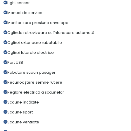
Light sensor
Manual de service
Monitorizare presiune anvelope
Oglinda retrovizoare cu întunecare automată
Oglinzi exterioare rabatabile
Oglinzi laterale electrice
Port USB
Rabatare scaun pasager
Recunoaștere semne rutiere
Reglare electrică a scaunelor
Scaune încălzite
Scaune sport
Scaune ventilate