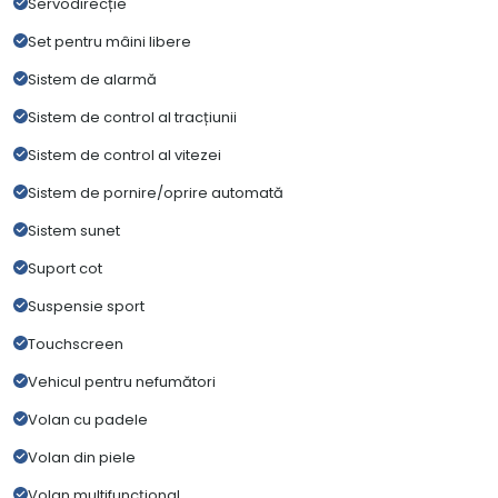
Servodirecție
Set pentru mâini libere
Sistem de alarmă
Sistem de control al tracțiunii
Sistem de control al vitezei
Sistem de pornire/oprire automată
Sistem sunet
Suport cot
Suspensie sport
Touchscreen
Vehicul pentru nefumători
Volan cu padele
Volan din piele
Volan multifuncțional