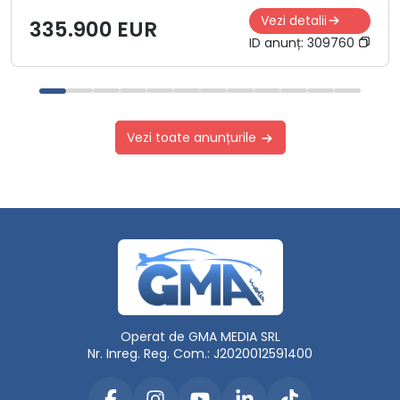
Vezi detalii
335.900 EUR
ID anunț:
309760
Vezi toate anunțurile
Operat de GMA MEDIA SRL
Nr. Inreg. Reg. Com.: J2020012591400