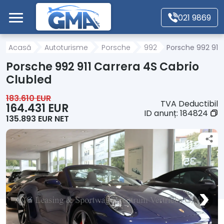
Mergi direct la conținutul principal
021 9869
Acasă
Acasă
Autoturisme
Porsche
992
Porsche 992 911 
Porsche 992 911 Carrera 4S Cabrio
Autoturisme
Clubled
183.610 EUR
TVA Deductibil
Motociclete
164.431 EUR
ID anunț:
184824
135.893 EUR NET
Autoutilitare
Alte tipuri vehicule
Despre Noi
Contact