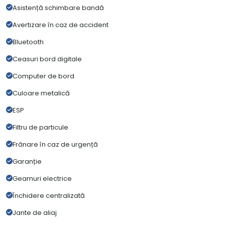
Asistență schimbare bandă
Avertizare în caz de accident
Bluetooth
Ceasuri bord digitale
Computer de bord
Culoare metalică
ESP
Filtru de particule
Frânare în caz de urgență
Garanție
Geamuri electrice
Închidere centralizată
Jante de aliaj