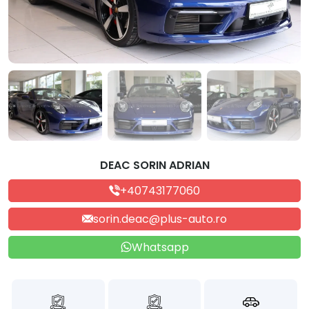
DEAC SORIN ADRIAN
+40743177060
sorin.deac@plus-auto.ro
Whatsapp