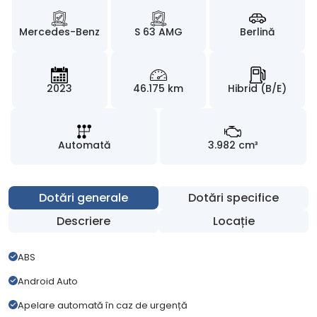
Mercedes-Benz
S 63 AMG
Berlină
2023
46.175 km
Hibrid (B/E)
Automată
3.982 cm³
Dotări generale
Dotări specifice
Descriere
Locație
ABS
Android Auto
Apelare automată în caz de urgență