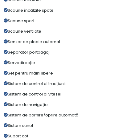
Scaune încălzite spate
Scaune sport
Scaune ventilate
Senzor de ploaie automat
Separator portbagaj
Servodirecție
Set pentru mâini libere
Sistem de control al tracțiunii
Sistem de control al vitezei
Sistem de navigație
Sistem de pornire/oprire automată
Sistem sunet
Suport cot