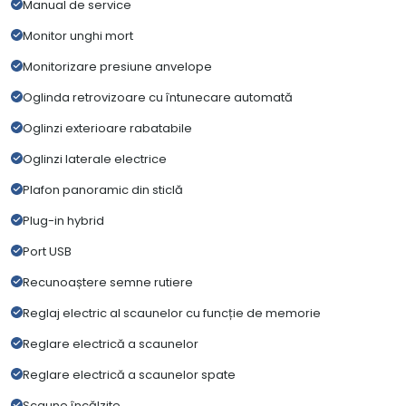
Manual de service
Monitor unghi mort
Monitorizare presiune anvelope
Oglinda retrovizoare cu întunecare automată
Oglinzi exterioare rabatabile
Oglinzi laterale electrice
Plafon panoramic din sticlă
Plug-in hybrid
Port USB
Recunoaștere semne rutiere
Reglaj electric al scaunelor cu funcție de memorie
Reglare electrică a scaunelor
Reglare electrică a scaunelor spate
Scaune încălzite