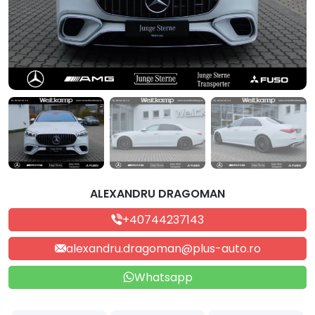
ALEXANDRU DRAGOMAN
+40744237143
alexandru.dragoman@plus-auto.ro
Whatsapp