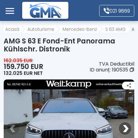
Mergi direct la conținutul principal
021 9869
Acasă
Acasă
Autoturisme
Mercedes-Benz
S 63 AMG
AM
AMG S 63 E Fond-Ent Panorama
Autoturisme
Kühlschr. Distronik
162.035 EUR
TVA Deductibil
Motociclete
159.750 EUR
ID anunț:
190535
132.025 EUR NET
Autoutilitare
Alte tipuri vehicule
Despre Noi
Contact