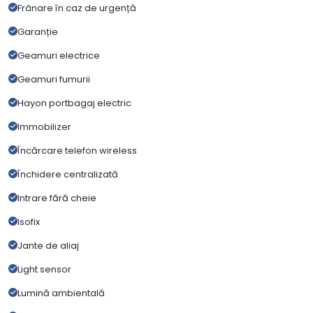
Frânare în caz de urgență
Garanție
Geamuri electrice
Geamuri fumurii
Hayon portbagaj electric
Immobilizer
Încărcare telefon wireless
Închidere centralizată
Intrare fără cheie
Isofix
Jante de aliaj
Light sensor
Lumină ambientală