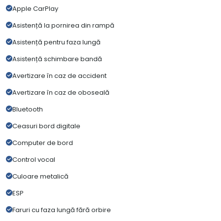
Apple CarPlay
Asistență la pornirea din rampă
Asistență pentru faza lungă
Asistență schimbare bandă
Avertizare în caz de accident
Avertizare în caz de oboseală
Bluetooth
Ceasuri bord digitale
Computer de bord
Control vocal
Culoare metalică
ESP
Faruri cu faza lungă fără orbire