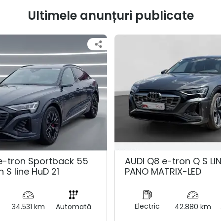
Ultimele anunțuri publicate
e-tron Sportback 55
AUDI Q8 e-tron Q S LI
n S line HuD 21
PANO MATRIX-LED
Electric
34.531 km
Automată
42.880 km