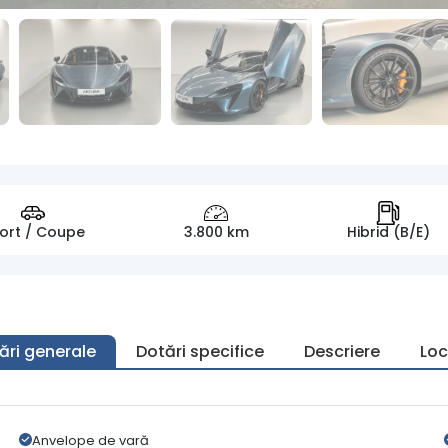
ort / Coupe
3.800 km
Hibrid (B/E)
ări generale
Dotări specifice
Descriere
Loc
Anvelope de vară