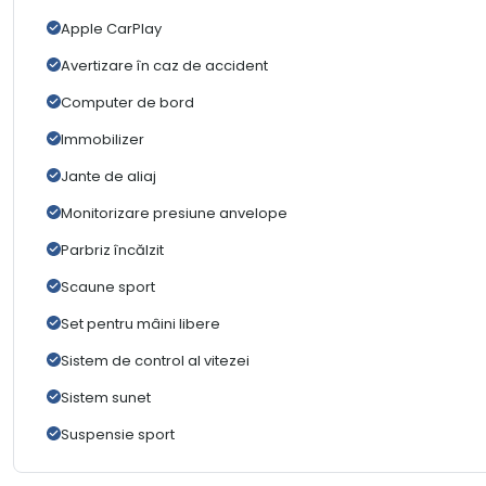
Apple CarPlay
Avertizare în caz de accident
Computer de bord
Immobilizer
Jante de aliaj
Monitorizare presiune anvelope
Parbriz încălzit
Scaune sport
Set pentru mâini libere
Sistem de control al vitezei
Sistem sunet
Suspensie sport