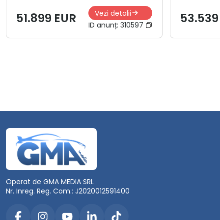
Vezi detalii
51.899 EUR
53.539
ID anunț:
310597
Operat de GMA MEDIA SRL
Nr. Inreg. Reg. Com.: J2020012591400