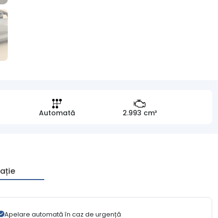
Automată
2.993 cm³
ație
Apelare automată în caz de urgență