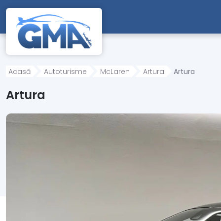
Mergi direct la conținutul principal
Acasă
Autoturisme
McLaren
Artura
Artura
Artura