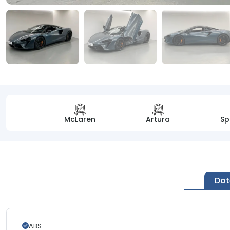
McLaren
Artura
Sp
Dot
ABS