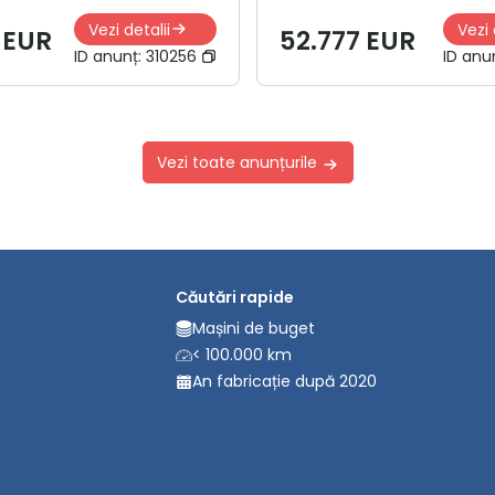
Vezi detalii
Vezi 
 EUR
52.777 EUR
ID anunț:
310256
ID anu
Vezi toate anunțurile
Căutări rapide
Mașini de buget
< 100.000 km
An fabricație după 2020