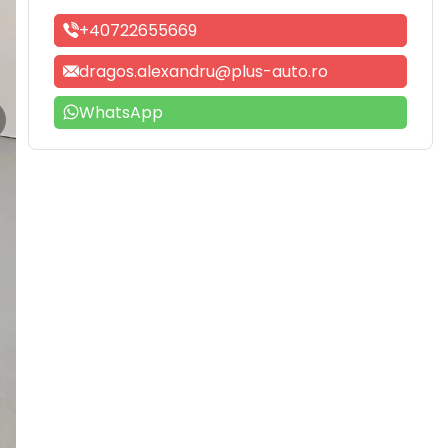
+40722655669
dragos.alexandru@plus-auto.ro
WhatsApp