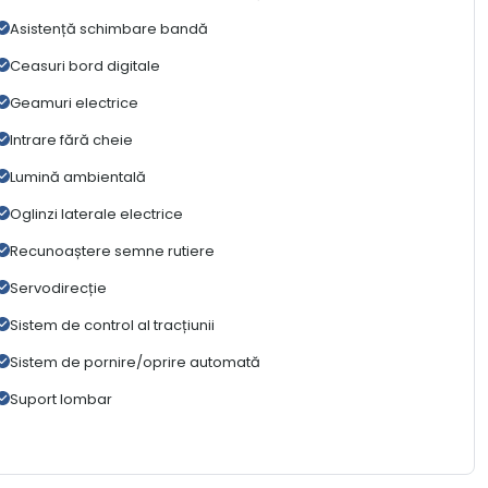
Asistență schimbare bandă
Ceasuri bord digitale
Geamuri electrice
Intrare fără cheie
Lumină ambientală
Oglinzi laterale electrice
Recunoaștere semne rutiere
Servodirecție
Sistem de control al tracțiunii
Sistem de pornire/oprire automată
Suport lombar