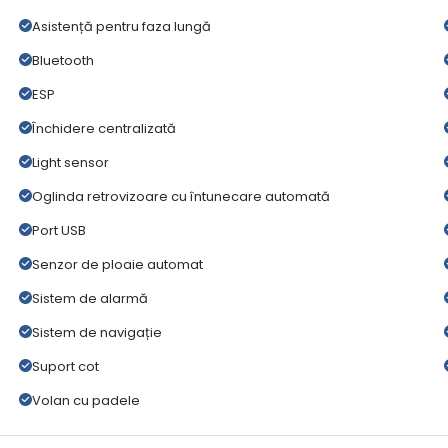
Asistență pentru faza lungă
Bluetooth
ESP
Închidere centralizată
Light sensor
Oglinda retrovizoare cu întunecare automată
Port USB
Senzor de ploaie automat
Sistem de alarmă
Sistem de navigație
Suport cot
Volan cu padele