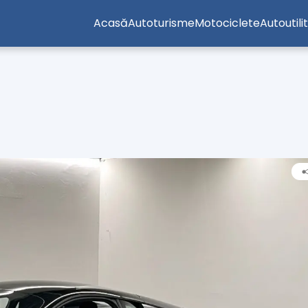
Acasă
Autoturisme
Motociclete
Autoutili