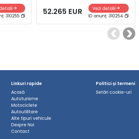
detalii
Vezi detalii
52.265 EUR
nț:
310255
ID anunț:
310254
Linkuri rapide
Politici și termeni
Acasă
Setări cookie-uri
Autoturisme
Motociclete
Autoutilitare
Alte tipuri vehicule
Despre Noi
Contact