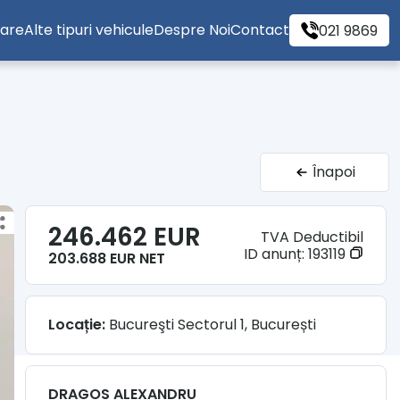
tare
Alte tipuri vehicule
Despre Noi
Contact
021 9869
Înapoi
246.462 EUR
TVA Deductibil
ID anunț:
193119
203.688 EUR NET
Locație:
Bucureşti Sectorul 1, București
DRAGOS ALEXANDRU