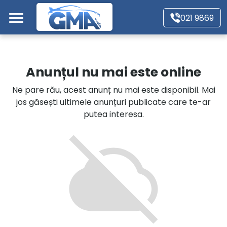
Mergi direct la conținutul principal
021 9869
Acasă
Anunțul nu mai este online
Autoturisme
Ne pare rău, acest anunț nu mai este disponibil. Mai
jos găsești ultimele anunțuri publicate care te-ar
Motociclete
putea interesa.
Autoutilitare
Alte tipuri vehicule
Despre Noi
Contact