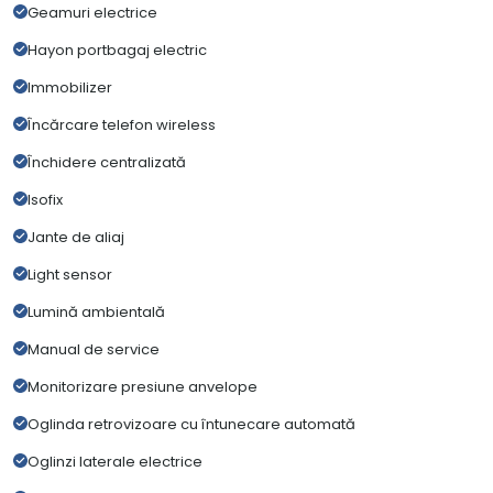
Geamuri electrice
Hayon portbagaj electric
Immobilizer
Încărcare telefon wireless
Închidere centralizată
Isofix
Jante de aliaj
Light sensor
Lumină ambientală
Manual de service
Monitorizare presiune anvelope
Oglinda retrovizoare cu întunecare automată
Oglinzi laterale electrice