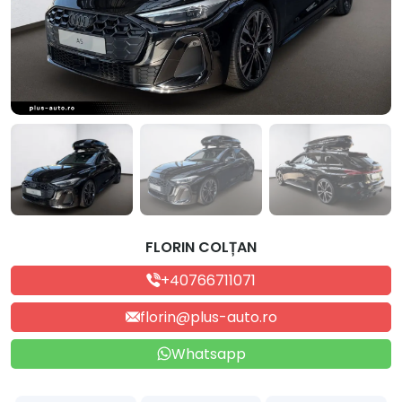
FLORIN COLȚAN
+40766711071
florin@plus-auto.ro
Whatsapp