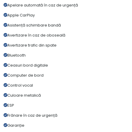
Apelare automată în caz de urgență
Apple CarPlay
Asistență schimbare bandă
Avertizare în caz de oboseală
Avertizare trafic din spate
Bluetooth
Ceasuri bord digitale
Computer de bord
Control vocal
Culoare metalică
ESP
Frânare în caz de urgență
Garanție