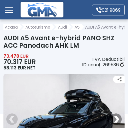
Mergi direct la conținutul principal
021 9869
Acasă
Acasă
Autoturisme
Audi
A5
AUDI A5 Avant e-hyb
AUDI A5 Avant e-hybrid PANO SHZ
Autoturisme
ACC Panodach AHK LM
73.478 EUR
TVA Deductibil
Motociclete
70.317 EUR
ID anunț:
269536
58.113 EUR NET
Autoutilitare
Alte tipuri vehicule
Despre Noi
Contact