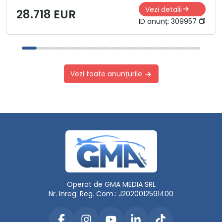
Vezi detalii
28.718 EUR
ID anunț:
309957
Vezi toate anunțurile
Operat de GMA MEDIA SRL
Nr. Inreg. Reg. Com.: J2020012591400