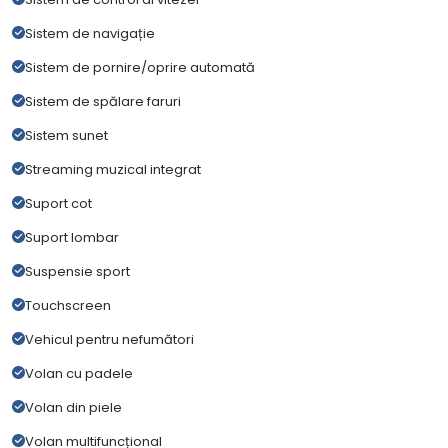
Sistem de navigație
Sistem de pornire/oprire automată
Sistem de spălare faruri
Sistem sunet
Streaming muzical integrat
Suport cot
Suport lombar
Suspensie sport
Touchscreen
Vehicul pentru nefumători
Volan cu padele
Volan din piele
Volan multifuncțional