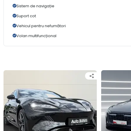
Sistem de navigație
Suport cot
Vehicul pentru nefumători
Volan multifuncțional