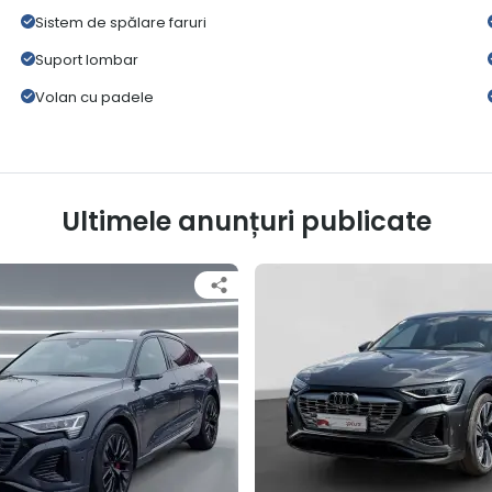
Sistem de spălare faruri
Suport lombar
Volan cu padele
Ultimele anunțuri publicate