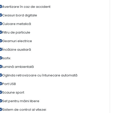
Avertizare în caz de accident
Ceasuri bord digitale
Culoare metalică
Filtru de particule
Geamuri electrice
Încălzire auxiliară
Isofix
Lumină ambientală
Oglinda retrovizoare cu întunecare automată
Port USB
Scaune sport
Set pentru mâini libere
Sistem de control al vitezei