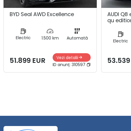
BYD Seal AWD Excellence
AUDI Q8 
qu editio
Electric
1.500 km
Automată
Electric
Vezi detalii
51.899 EUR
53.539
ID anunț:
310597