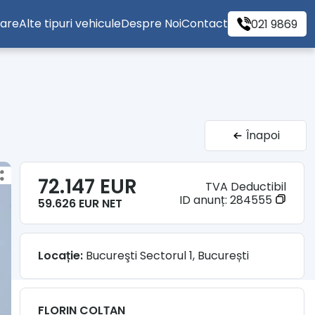
tare
Alte tipuri vehicule
Despre Noi
Contact
021 9869
Înapoi
72.147 EUR
TVA Deductibil
ID anunț:
284555
59.626 EUR NET
Locație:
Bucureşti Sectorul 1, București
FLORIN COLȚAN