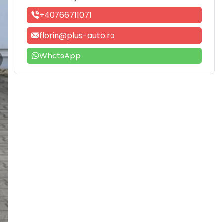
+40766711071
florin@plus-auto.ro
WhatsApp