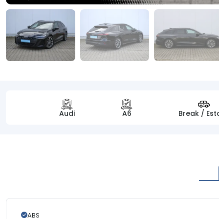
Audi
A6
Break / Est
ABS