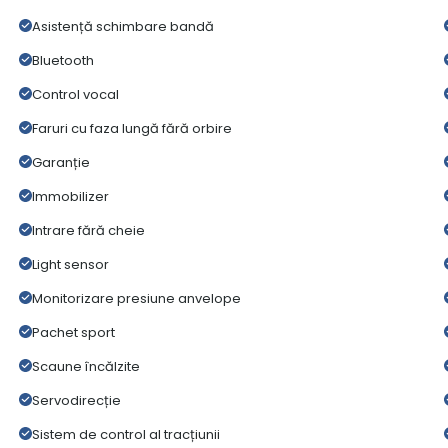
Asistență schimbare bandă
Bluetooth
Control vocal
Faruri cu faza lungă fără orbire
Garanție
Immobilizer
Intrare fără cheie
Light sensor
Monitorizare presiune anvelope
Pachet sport
Scaune încălzite
Servodirecție
Sistem de control al tracțiunii