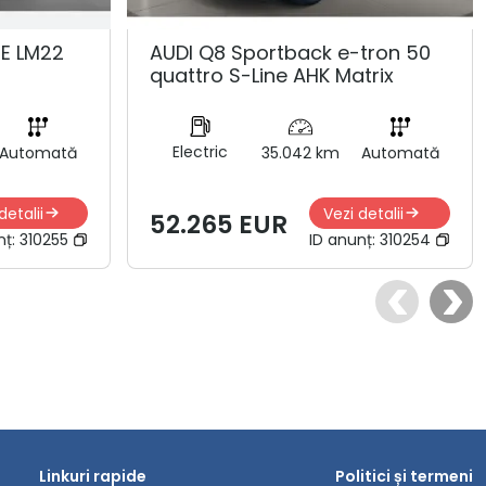
NE LM22
AUDI Q8 Sportback e-tron 50
quattro S-Line AHK Matrix
Electric
Automată
35.042 km
Automată
detalii
Vezi detalii
52.265 EUR
nț:
310255
ID anunț:
310254
Linkuri rapide
Politici și termeni