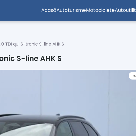
Acasă
Autoturisme
Motociclete
Autoutili
0 TDI qu. S-tronic S-line AHK S
onic S-line AHK S