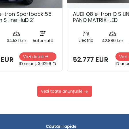
e-tron Sportback 55
AUDI Q8 e-tron Q S LI
n S line HuD 21
PANO MATRIX-LED
Electric
34.531 km
Automată
42.880 km
Vezi detalii
Vezi 
 EUR
52.777 EUR
ID anunț:
310256
ID anu
Vezi toate anunțurile
Căutări rapide