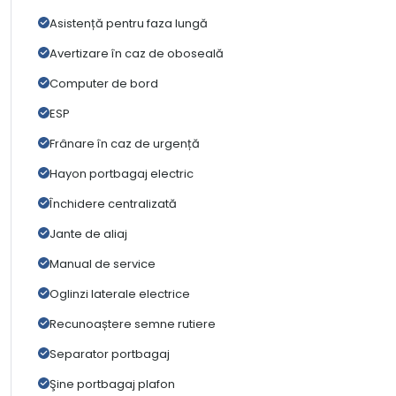
Asistență pentru faza lungă
Avertizare în caz de oboseală
Computer de bord
ESP
Frânare în caz de urgență
Hayon portbagaj electric
Închidere centralizată
Jante de aliaj
Manual de service
Oglinzi laterale electrice
Recunoaștere semne rutiere
Separator portbagaj
Şine portbagaj plafon