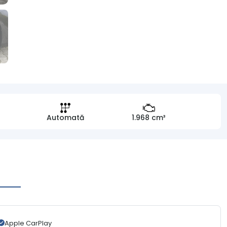
Automată
1.968 cm³
Apple CarPlay