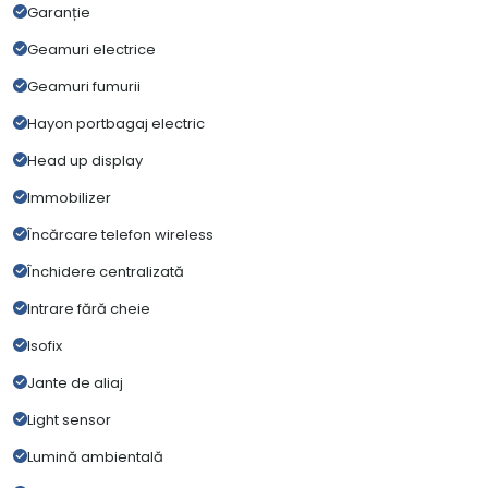
Garanție
Geamuri electrice
Geamuri fumurii
Hayon portbagaj electric
Head up display
Immobilizer
Încărcare telefon wireless
Închidere centralizată
Intrare fără cheie
Isofix
Jante de aliaj
Light sensor
Lumină ambientală