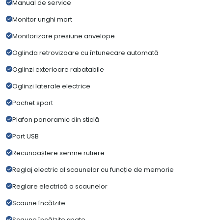
Manual de service
Monitor unghi mort
Monitorizare presiune anvelope
Oglinda retrovizoare cu întunecare automată
Oglinzi exterioare rabatabile
Oglinzi laterale electrice
Pachet sport
Plafon panoramic din sticlă
Port USB
Recunoaștere semne rutiere
Reglaj electric al scaunelor cu funcție de memorie
Reglare electrică a scaunelor
Scaune încălzite
Scaune încălzite spate