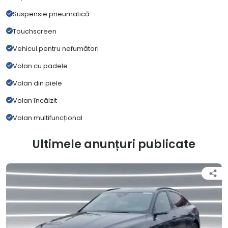
Suspensie pneumatică
Touchscreen
Vehicul pentru nefumători
Volan cu padele
Volan din piele
Volan încălzit
Volan multifuncțional
Ultimele anunțuri publicate