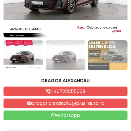
DRAGOS ALEXANDRU
+40722655669
dragos.alexandru@plus-auto.ro
Whatsapp