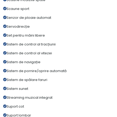
Scaune sport
Senzor de ploaie automat
Servodirecție
Set pentru mâini libere
Sistem de control al tracțiunii
Sistem de control al vitezei
Sistem de navigație
Sistem de pornire/oprire automată
Sistem de spălare faruri
Sistem sunet
Streaming muzical integrat
Suport cot
Suport lombar