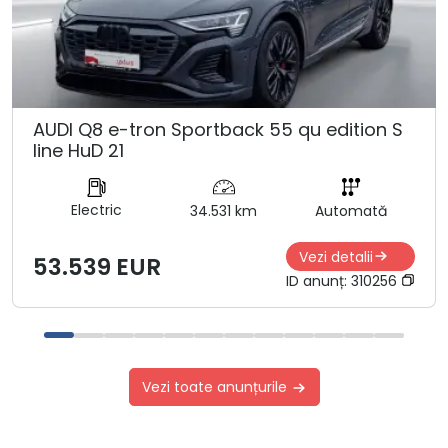
AUDI Q8 e-tron Sportback 55 qu edition S
line HuD 21
Electric
34.531 km
Automată
Vezi detalii
53.539 EUR
ID anunț:
310256
Vezi toate anunțurile