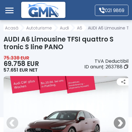
Mergi direct la conținutul principal
021 9869
Acasă
Acasă
Autoturisme
Audi
A6
AUDI A6 Limousine TFS
AUDI A6 Limousine TFSI quattro S
Autoturisme
tronic S line PANO
75.338 EUR
TVA Deductibil
Motociclete
69.758 EUR
ID anunț:
263788
57.651 EUR NET
Autoutilitare
Alte tipuri vehicule
Despre Noi
Contact