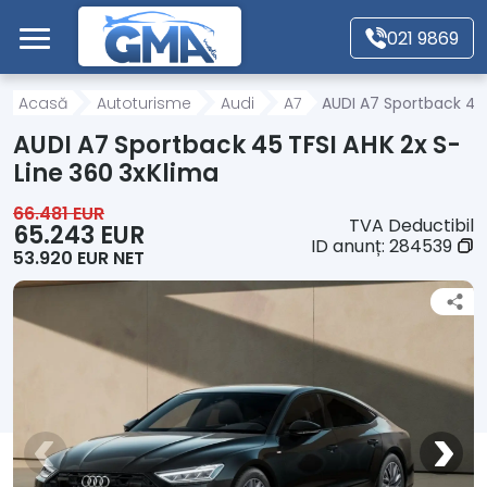
Mergi direct la conținutul principal
021 9869
Acasă
Acasă
Autoturisme
Audi
A7
AUDI A7 Sportback 45 
AUDI A7 Sportback 45 TFSI AHK 2x S-
Autoturisme
Line 360 3xKlima
66.481 EUR
TVA Deductibil
Motociclete
65.243 EUR
ID anunț:
284539
53.920 EUR NET
Autoutilitare
Alte tipuri vehicule
Despre Noi
Contact