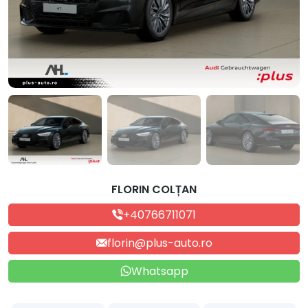
FLORIN COLȚAN
+40766711071
florin@plus-auto.ro
Whatsapp