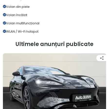
Volan din piele
Volan încălzit
Volan multifuncțional
WLAN / Wi-Fi hotspot
Ultimele anunțuri publicate