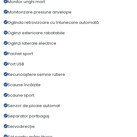
Monitor unghi mort
Monitorizare presiune anvelope
Oglinda retrovizoare cu întunecare automată
Oglinzi exterioare rabatabile
Oglinzi laterale electrice
Pachet sport
Port USB
Recunoaștere semne rutiere
Scaune încălzite
Scaune sport
Senzor de ploaie automat
Separator portbagaj
Servodirecție
Set pentru mâini libere