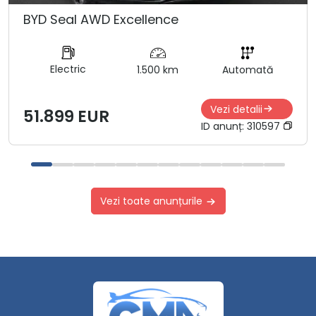
BYD Seal AWD Excellence
Electric
1.500 km
Automată
Vezi detalii
51.899 EUR
ID anunț:
310597
Vezi toate anunțurile