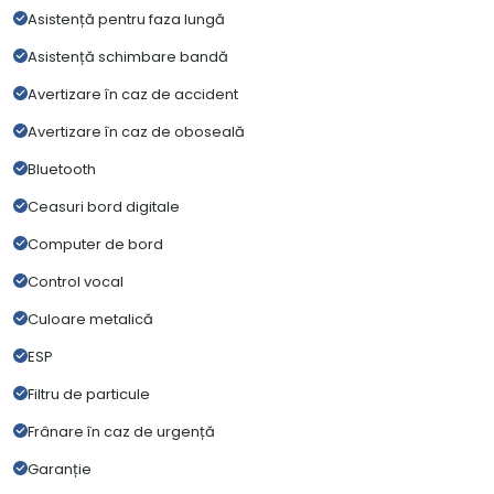
Asistență pentru faza lungă
Asistență schimbare bandă
Avertizare în caz de accident
Avertizare în caz de oboseală
Bluetooth
Ceasuri bord digitale
Computer de bord
Control vocal
Culoare metalică
ESP
Filtru de particule
Frânare în caz de urgență
Garanție