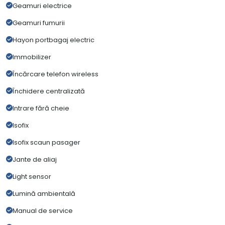
Geamuri electrice
Geamuri fumurii
Hayon portbagaj electric
Immobilizer
Încărcare telefon wireless
Închidere centralizată
Intrare fără cheie
Isofix
Isofix scaun pasager
Jante de aliaj
Light sensor
Lumină ambientală
Manual de service