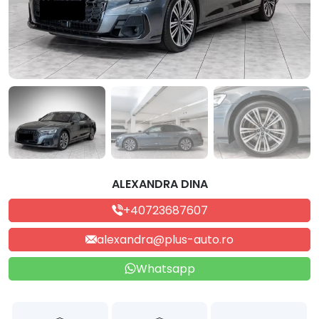
ALEXANDRA DINA
+40723687607
alexandra@plus-auto.ro
Whatsapp