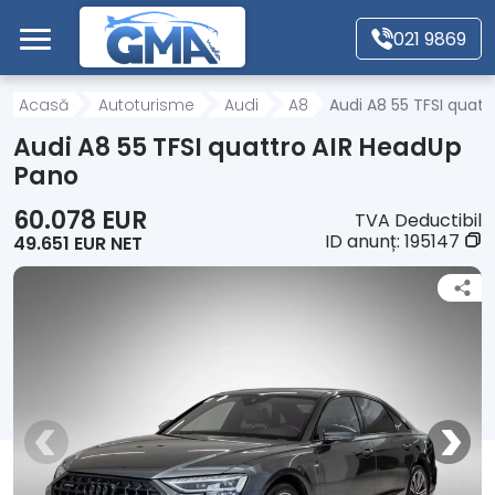
Mergi direct la conținutul principal
021 9869
Acasă
Acasă
Autoturisme
Audi
A8
Audi A8 55 TFSI quat
Audi A8 55 TFSI quattro AIR HeadUp
Autoturisme
Pano
60.078 EUR
TVA Deductibil
Motociclete
ID anunț:
195147
49.651 EUR NET
Autoutilitare
Alte tipuri vehicule
Despre Noi
Contact