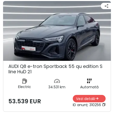
AUDI Q8 e-tron Sportback 55 qu edition S
line HuD 21
Electric
34.531 km
Automată
Vezi detalii
53.539 EUR
ID anunț:
310256