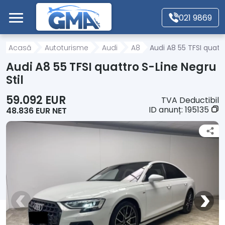
Mergi direct la conținutul principal
021 9869
Acasă
Acasă
Autoturisme
Audi
A8
Audi A8 55 TFSI quattr
Audi A8 55 TFSI quattro S-Line Negru
Autoturisme
Stil
59.092 EUR
TVA Deductibil
Motociclete
ID anunț:
195135
48.836 EUR NET
Autoutilitare
Alte tipuri vehicule
Despre Noi
Contact