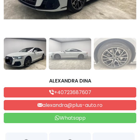
ALEXANDRA DINA
+40723687607
alexandra@plus-auto.ro
Whatsapp