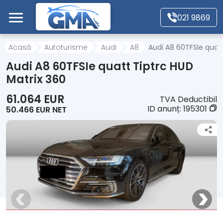
Mergi direct la conținutul principal
021 9869
Acasă
Acasă
Autoturisme
Audi
A8
Audi A8 60TFSIe quatt
Audi A8 60TFSIe quatt Tiptrc HUD
Autoturisme
Matrix 360
61.064 EUR
TVA Deductibil
Motociclete
ID anunț:
195301
50.466 EUR NET
Autoutilitare
Alte tipuri vehicule
Despre Noi
Contact