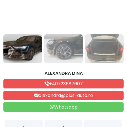
ALEXANDRA DINA
+40723687607
alexandra@plus-auto.ro
Whatsapp