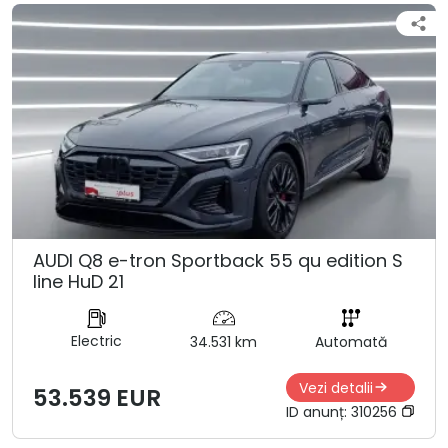
AUDI Q8 e-tron Sportback 55 qu edition S
line HuD 21
Electric
34.531 km
Automată
Vezi detalii
53.539 EUR
ID anunț:
310256