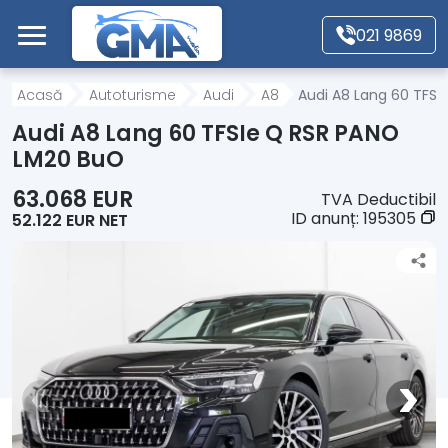
Mergi direct la conținutul principal
021 9869
Acasă
Acasă
Autoturisme
Audi
A8
Audi A8 Lang 60 TFS
Audi A8 Lang 60 TFSIe Q RSR PANO
Autoturisme
LM20 BuO
63.068 EUR
TVA Deductibil
Motociclete
ID anunț:
195305
52.122 EUR NET
Autoutilitare
Alte tipuri vehicule
Despre Noi
Contact