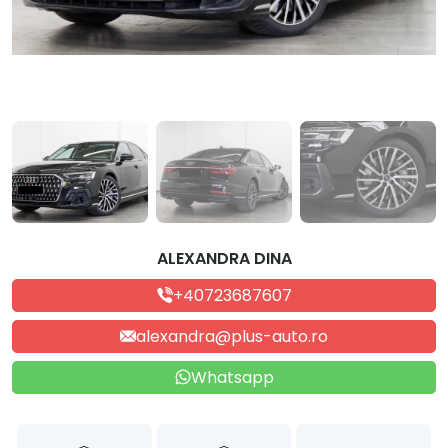
ALEXANDRA DINA
+40723687607
alexandra@plus-auto.ro
Whatsapp