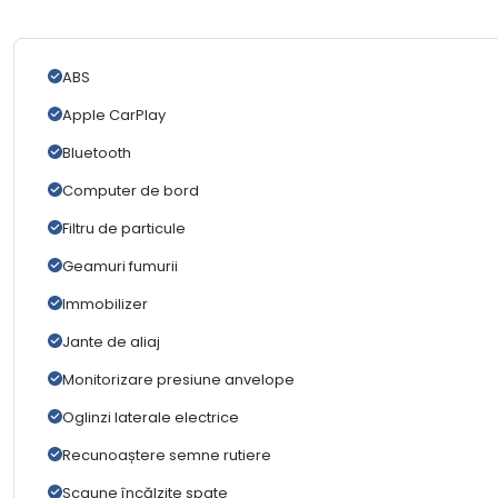
ABS
Apple CarPlay
Bluetooth
Computer de bord
Filtru de particule
Geamuri fumurii
Immobilizer
Jante de aliaj
Monitorizare presiune anvelope
Oglinzi laterale electrice
Recunoaștere semne rutiere
Scaune încălzite spate