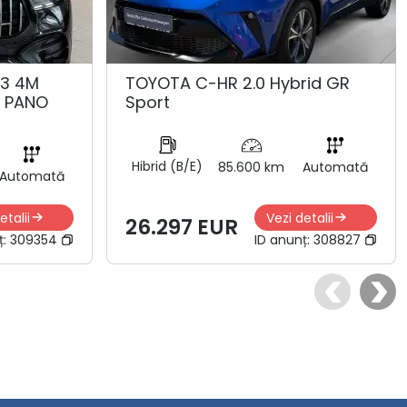
53 4M
TOYOTA C-HR 2.0 Hybrid GR
K PANO
Sport
Hibrid (B/E)
85.600 km
Automată
Automată
etalii
Vezi detalii
26.297 EUR
ț:
309354
ID anunț:
308827