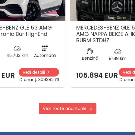
S-BENZ GLE 53 AMG
MERCEDES-BENZ GLE 
tronic Bur HighEnd
AMG NAPPA BEIGE AH
BURM STDHZ
45.703 km
Automată
Benzină
8.519 km
Vezi detalii
Vezi d
 EUR
105.894 EUR
ID anunț:
309382
ID anun
Vezi toate anunțurile