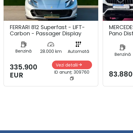
FERRARI 812 Superfast - LIFT-
MERCEDE
Carbon - Passager Display
Pano Dis
Benzină
28.000 km
Automată
Benzină
Vezi detalii
335.900
ID anunț:
309760
83.880
EUR