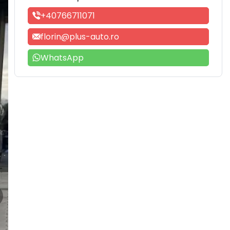
+40766711071
florin@plus-auto.ro
WhatsApp