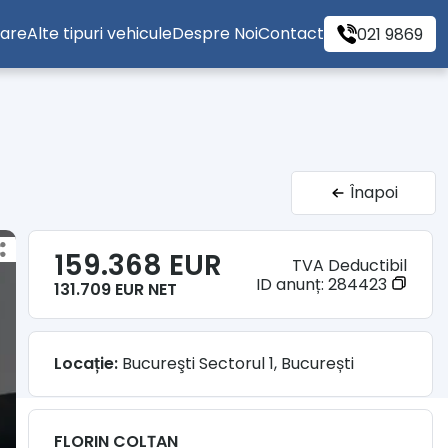
tare
Alte tipuri vehicule
Despre Noi
Contact
021 9869
Înapoi
159.368 EUR
TVA Deductibil
ID anunț:
284423
131.709 EUR NET
Locație:
Bucureşti Sectorul 1, București
FLORIN COLȚAN