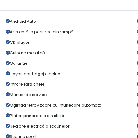
Android Auto
Asistență la pornirea din rampă
CD player
Culoare metalică
Garanție
Hayon portbagaj electric
Intrare fără cheie
Manual de service
Oglinda retrovizoare cu întunecare automată
Plafon panoramic din sticlă
Reglare electrică a scaunelor
Scaune sport