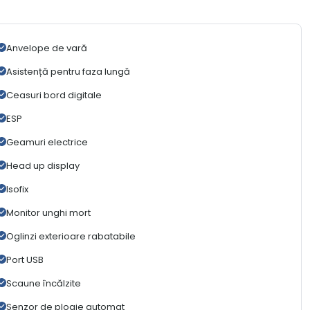
Anvelope de vară
Asistență pentru faza lungă
Ceasuri bord digitale
ESP
Geamuri electrice
Head up display
Isofix
Monitor unghi mort
Oglinzi exterioare rabatabile
Port USB
Scaune încălzite
Senzor de ploaie automat