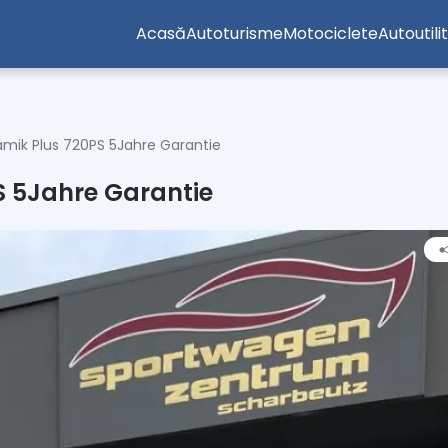
Acasă
Autoturisme
Motociclete
Autoutili
mik Plus 720PS 5Jahre Garantie
S 5Jahre Garantie