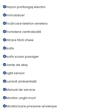
Hayon portbagaj electric
Immobilizer
Încărcare telefon wireless
Închidere centralizată
Intrare fără cheie
Isofix
Isofix scaun pasager
Jante de aliaj
Light sensor
Lumină ambientală
Manual de service
Monitor unghi mort
Monitorizare presiune anvelope