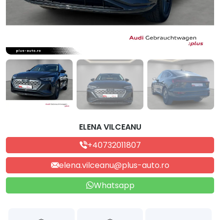
ELENA VILCEANU
+40732011807
elena.vilceanu@plus-auto.ro
Whatsapp