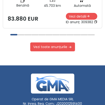
Benzină
45.703 km
Automată
Vezi detalii
83.880 EUR
ID anunț:
309382
Vezi toate anunțurile
Operat de GMA MEDIA SRL
Nr. Inreg. Reg. Com.: J2020012591400