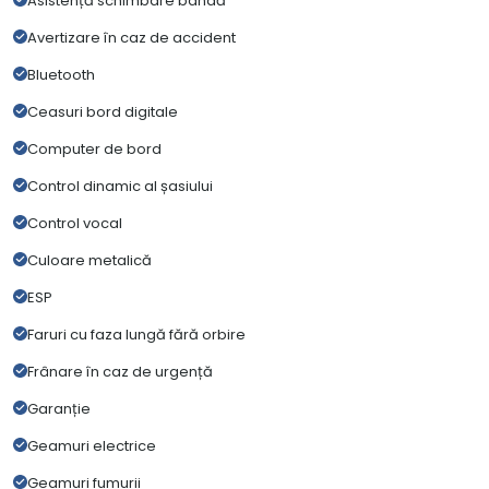
Asistență schimbare bandă
Avertizare în caz de accident
Bluetooth
Ceasuri bord digitale
Computer de bord
Control dinamic al șasiului
Control vocal
Culoare metalică
ESP
Faruri cu faza lungă fără orbire
Frânare în caz de urgență
Garanție
Geamuri electrice
Geamuri fumurii