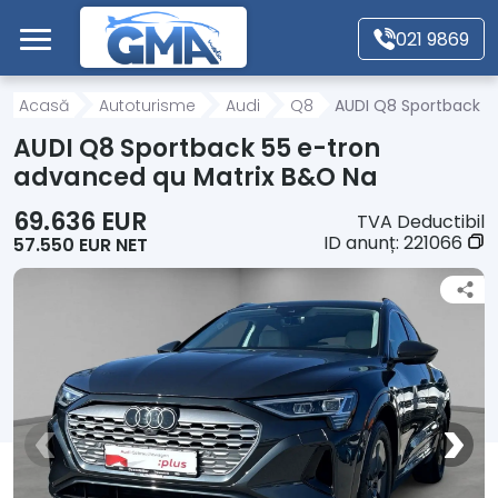
Mergi direct la conținutul principal
021 9869
Acasă
Acasă
Autoturisme
Audi
Q8
AUDI Q8 Sportback 5
AUDI Q8 Sportback 55 e-tron
Autoturisme
advanced qu Matrix B&O Na
69.636 EUR
TVA Deductibil
Motociclete
ID anunț:
221066
57.550 EUR NET
Autoutilitare
Alte tipuri vehicule
Despre Noi
Contact