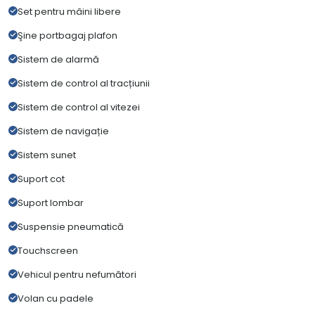
Set pentru mâini libere
Şine portbagaj plafon
Sistem de alarmă
Sistem de control al tracțiunii
Sistem de control al vitezei
Sistem de navigație
Sistem sunet
Suport cot
Suport lombar
Suspensie pneumatică
Touchscreen
Vehicul pentru nefumători
Volan cu padele