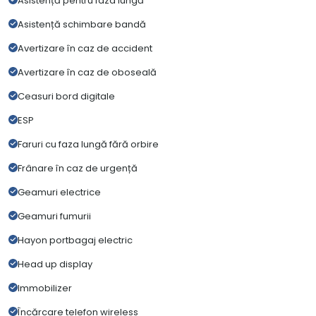
Asistență pentru faza lungă
Asistență schimbare bandă
Avertizare în caz de accident
Avertizare în caz de oboseală
Ceasuri bord digitale
ESP
Faruri cu faza lungă fără orbire
Frânare în caz de urgență
Geamuri electrice
Geamuri fumurii
Hayon portbagaj electric
Head up display
Immobilizer
Încărcare telefon wireless