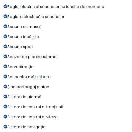
Reglaj electric al scaunelor cu funcție de memorie
Reglare electrică a scaunelor
Scaune cu masaj
Scaune încălzite
Scaune sport
Senzor de ploaie automat
Servodirecție
Set pentru mâini libere
Şine portbagaj plafon
Sistem de alarmă
Sistem de control al tracțiunii
Sistem de control al vitezei
Sistem de navigație