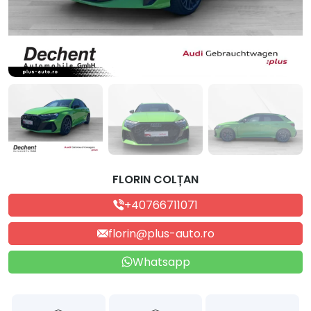
FLORIN COLȚAN
+40766711071
florin@plus-auto.ro
Whatsapp