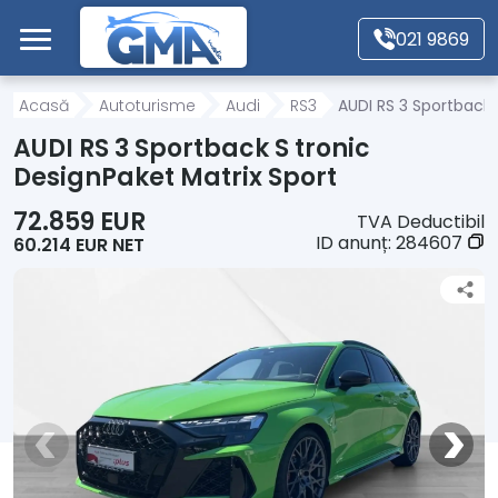
Mergi direct la conținutul principal
021 9869
Acasă
Acasă
Autoturisme
Audi
RS3
AUDI RS 3 Sportback 
AUDI RS 3 Sportback S tronic
Autoturisme
DesignPaket Matrix Sport
72.859 EUR
TVA Deductibil
Motociclete
ID anunț:
284607
60.214 EUR NET
Autoutilitare
Alte tipuri vehicule
Despre Noi
Contact