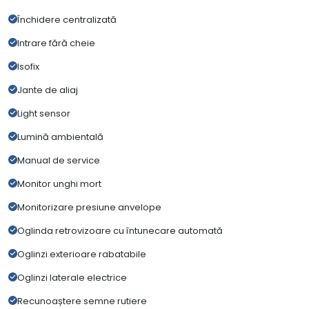
Închidere centralizată
Intrare fără cheie
Isofix
Jante de aliaj
Light sensor
Lumină ambientală
Manual de service
Monitor unghi mort
Monitorizare presiune anvelope
Oglinda retrovizoare cu întunecare automată
Oglinzi exterioare rabatabile
Oglinzi laterale electrice
Recunoaștere semne rutiere