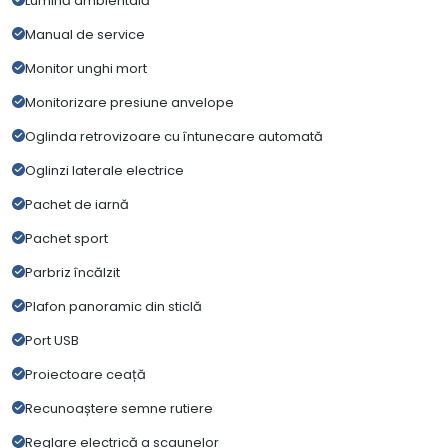
Lumină ambientală
Manual de service
Monitor unghi mort
Monitorizare presiune anvelope
Oglinda retrovizoare cu întunecare automată
Oglinzi laterale electrice
Pachet de iarnă
Pachet sport
Parbriz încălzit
Plafon panoramic din sticlă
Port USB
Proiectoare ceață
Recunoaștere semne rutiere
Reglare electrică a scaunelor