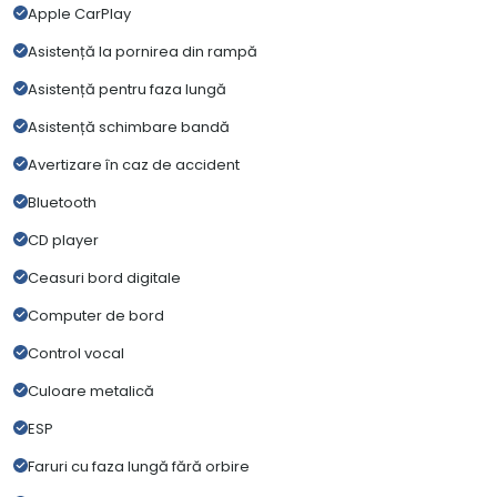
Apple CarPlay
Asistență la pornirea din rampă
Asistență pentru faza lungă
Asistență schimbare bandă
Avertizare în caz de accident
Bluetooth
CD player
Ceasuri bord digitale
Computer de bord
Control vocal
Culoare metalică
ESP
Faruri cu faza lungă fără orbire