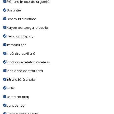
Frânare în caz de urgență
Garanție
Geamuri electrice
Hayon portbagaj electric
Head up display
Immobilizer
Încălzire auxiliară
Încărcare telefon wireless
Închidere centralizată
Intrare fără cheie
Isofix
Jante de aliaj
Light sensor