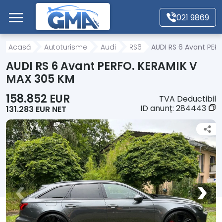
Mergi direct la conținutul principal
021 9869
Acasă
Acasă
Autoturisme
Audi
RS6
AUDI RS 6 Avant PER
AUDI RS 6 Avant PERFO. KERAMIK V
Autoturisme
MAX 305 KM
158.852 EUR
TVA Deductibil
Motociclete
ID anunț:
284443
131.283 EUR NET
Autoutilitare
Alte tipuri vehicule
Despre Noi
Contact