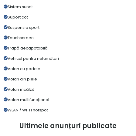
Sistem sunet
Suport cot
Suspensie sport
Touchscreen
Trapă decapotabilă
Vehicul pentru nefumători
Volan cu padele
Volan din piele
Volan încălzit
Volan multifuncțional
WLAN / Wi-Fi hotspot
Ultimele anunțuri publicate