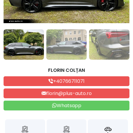
FLORIN COLȚAN
+40766711071
florin@plus-auto.ro
Whatsapp