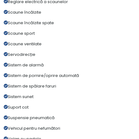
Reglare electrică a scaunelor
Scaune încălzite
Scaune încălzite spate
Scaune sport
Scaune ventilate
Servodirecție
Sistem de alarmă
Sistem de pornire/oprire automată
Sistem de spălare faruri
Sistem sunet
Suport cot
Suspensie pneumatică
Vehicul pentru nefumători
Volan cu padele