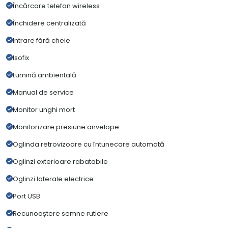
Încărcare telefon wireless
Închidere centralizată
Intrare fără cheie
Isofix
Lumină ambientală
Manual de service
Monitor unghi mort
Monitorizare presiune anvelope
Oglinda retrovizoare cu întunecare automată
Oglinzi exterioare rabatabile
Oglinzi laterale electrice
Port USB
Recunoaștere semne rutiere