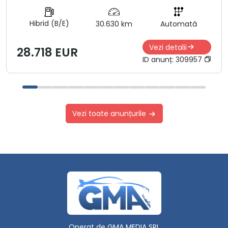
Hibrid (B/E)
30.630 km
Automată
Vezi detalii
28.718 EUR
ID anunț:
309957
Vezi toate anunțurile
Operat de GMA MEDIA SRL