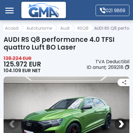
Mergi direct la conținutul principal
021 9869
Acasă
Acasă
Autoturisme
Audi
RSQ8
AUDI RS Q8 perform
AUDI RS Q8 performance 4.0 TFSI
Autoturisme
quattro Luft BO Laser
138.224 EUR
TVA Deductibil
Motociclete
125.972 EUR
ID anunț:
269218
104.109 EUR NET
Autoutilitare
Alte tipuri vehicule
Despre Noi
Contact