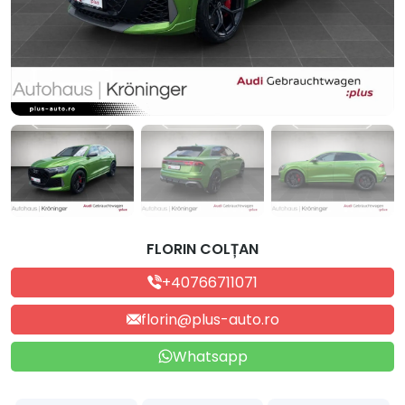
FLORIN COLȚAN
+40766711071
florin@plus-auto.ro
Whatsapp