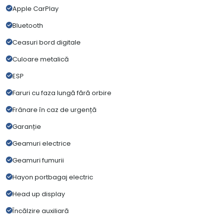
Apple CarPlay
Bluetooth
Ceasuri bord digitale
Culoare metalică
ESP
Faruri cu faza lungă fără orbire
Frânare în caz de urgență
Garanție
Geamuri electrice
Geamuri fumurii
Hayon portbagaj electric
Head up display
Încălzire auxiliară