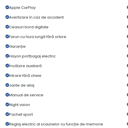
Apple CarPlay
Avertizare în caz de accident
Ceasuri bord digitale
Faruri cu faza lungă fără orbire
Garanție
Hayon portbagaj electric
Încălzire auxiliară
Intrare fără cheie
Jante de aliaj
Manual de service
Night vision
Pachet sport
Reglaj electric al scaunelor cu funcție de memorie