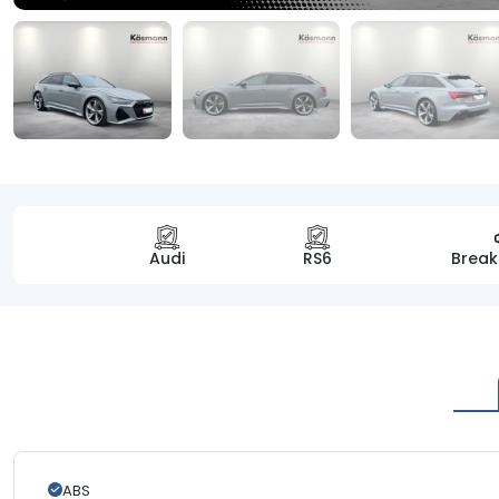
Audi
RS6
Break
ABS