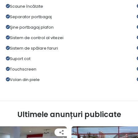
Scaune încălzite
Separator portbagaj
Şine portbagaj plafon
Sistem de control al vitezei
Sistem de spălare faruri
Suport cot
Touchscreen
Volan din piele
Ultimele anunțuri publicate