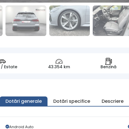
 / Estate
43.354 km
Benzină
Dotări generale
Dotări specifice
Descriere
Android Auto