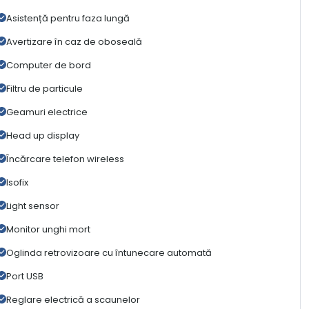
Asistență pentru faza lungă
Avertizare în caz de oboseală
Computer de bord
Filtru de particule
Geamuri electrice
Head up display
Încărcare telefon wireless
Isofix
Light sensor
Monitor unghi mort
Oglinda retrovizoare cu întunecare automată
Port USB
Reglare electrică a scaunelor