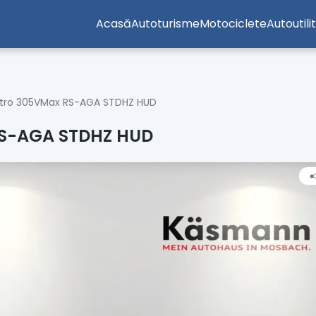
Acasă
Autoturisme
Motociclete
Autoutili
ttro 305VMax RS-AGA STDHZ HUD
RS-AGA STDHZ HUD