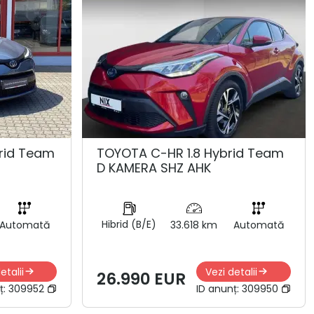
rid Team
TOYOTA C-HR 1.8 Hybrid Team
D KAMERA SHZ AHK
Hibrid (B/E)
Automată
33.618 km
Automată
etalii
Vezi detalii
26.990 EUR
ț:
309952
ID anunț:
309950