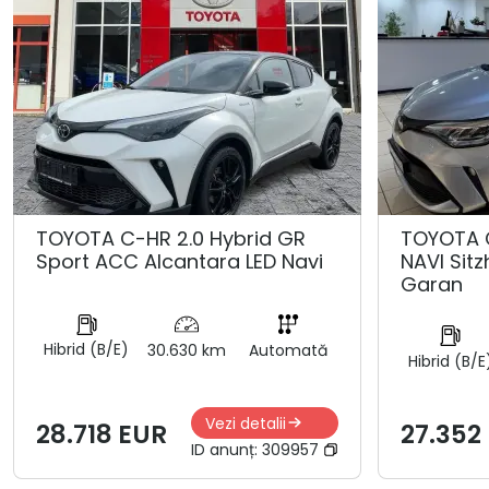
TOYOTA C-HR 2.0 Hybrid GR
TOYOTA 
Sport ACC Alcantara LED Navi
NAVI Sit
Garan
Hibrid (B/E)
30.630 km
Automată
Hibrid (B/E
Vezi detalii
28.718 EUR
27.352
ID anunț:
309957