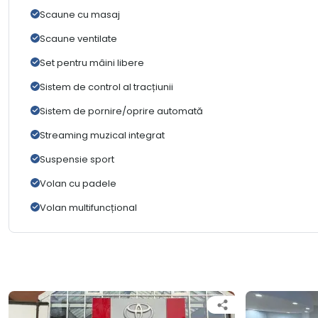
Scaune cu masaj
Scaune ventilate
Set pentru mâini libere
Sistem de control al tracțiunii
Sistem de pornire/oprire automată
Streaming muzical integrat
Suspensie sport
Volan cu padele
Volan multifuncțional