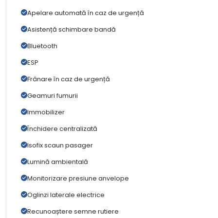
Apelare automată în caz de urgență
Asistență schimbare bandă
Bluetooth
ESP
Frânare în caz de urgență
Geamuri fumurii
Immobilizer
Închidere centralizată
Isofix scaun pasager
Lumină ambientală
Monitorizare presiune anvelope
Oglinzi laterale electrice
Recunoaștere semne rutiere