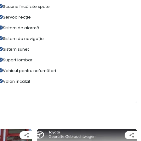
Scaune încălzite spate
Servodirecție
Sistem de alarmă
Sistem de navigație
Sistem sunet
Suport lombar
Vehicul pentru nefumători
Volan încălzit