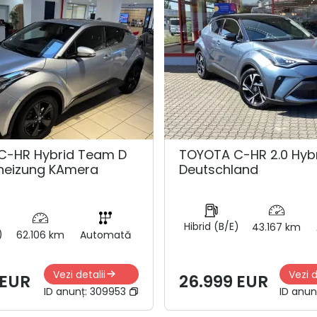
C-HR Hybrid Team D
TOYOTA C-HR 2.0 Hyb
zheizung KAmera
Deutschland
Hibrid (B/E)
43.167 km
)
62.106 km
Automată
Vezi detalii
Vezi d
 EUR
26.999 EUR
ID anunț:
309953
ID anun