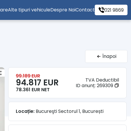
tare
Alte tipuri vehicule
Despre Noi
Contact
021 9869
Înapoi
99.189 EUR
TVA Deductibil
94.817 EUR
ID anunț:
269309
78.361 EUR NET
Locație:
Bucureşti Sectorul 1, București