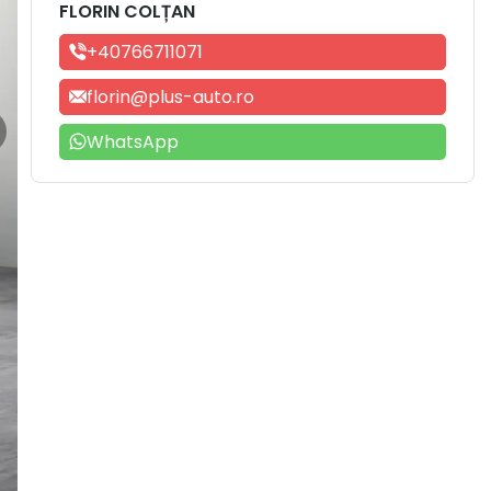
FLORIN COLȚAN
+40766711071
florin@plus-auto.ro
WhatsApp