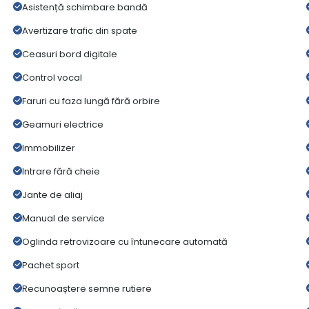
Asistență schimbare bandă
Avertizare trafic din spate
Ceasuri bord digitale
Control vocal
Faruri cu faza lungă fără orbire
Geamuri electrice
Immobilizer
Intrare fără cheie
Jante de aliaj
Manual de service
Oglinda retrovizoare cu întunecare automată
Pachet sport
Recunoaștere semne rutiere