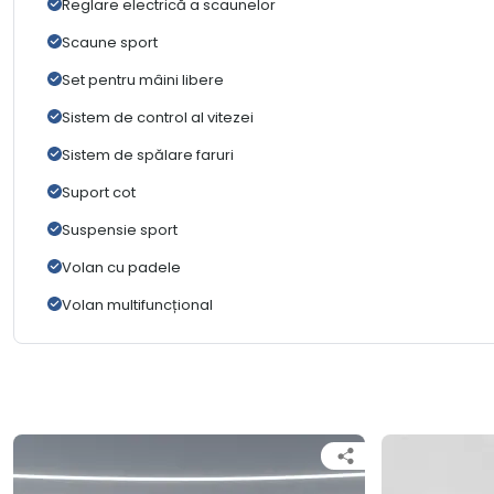
Reglare electrică a scaunelor
Scaune sport
Set pentru mâini libere
Sistem de control al vitezei
Sistem de spălare faruri
Suport cot
Suspensie sport
Volan cu padele
Volan multifuncțional