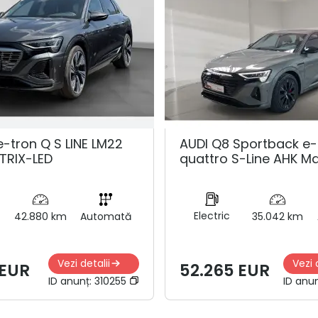
e-tron Q S LINE LM22
AUDI Q8 Sportback e-
TRIX-LED
quattro S-Line AHK Ma
Electric
42.880 km
Automată
35.042 km
Vezi detalii
Vezi 
 EUR
52.265 EUR
ID anunț:
310255
ID anu