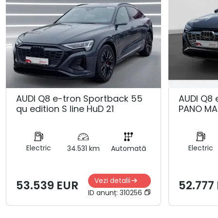
AUDI Q8 e-tron Sportback 55
AUDI Q8 
qu edition S line HuD 21
PANO MA
Electric
Electric
34.531 km
Automată
Vezi detalii
53.539 EUR
52.777
ID anunț:
310256