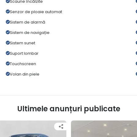
Scaune încălzite
Senzor de ploaie automat
Sistem de alarmă
Sistem de navigație
Sistem sunet
Suport lombar
Touchscreen
Volan din piele
Ultimele anunțuri publicate