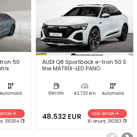
tron 50
AUDI Q8 Sportback e-tron 50 S
trix
line MATRIX-LED PANO
Electric
Automată
42.733 km
Automată
detalii
Vezi detalii
48.532 EUR
nț:
310254
ID anunț:
310253