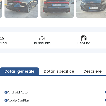
rlină
19.999 km
Benzină
Dotări generale
Dotări specifice
Descriere
Android Auto
Apple CarPlay