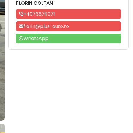
FLORIN COLȚAN
+40766711071
florin@plus-auto.ro
WhatsApp