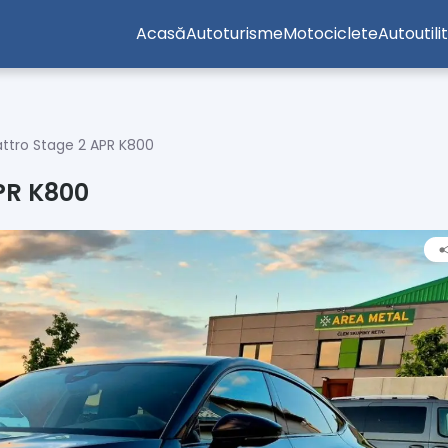
Acasă
Autoturisme
Motociclete
Autoutili
attro Stage 2 APR K800
APR K800