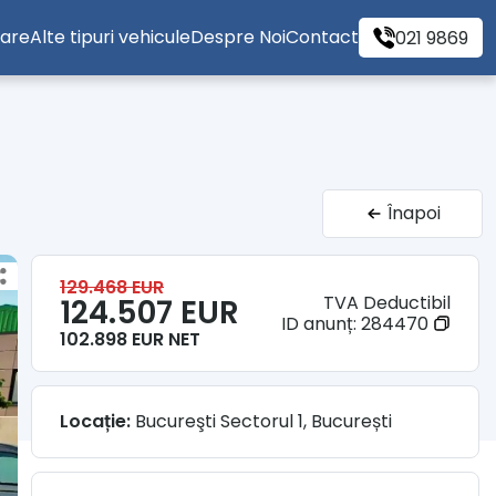
tare
Alte tipuri vehicule
Despre Noi
Contact
021 9869
Înapoi
129.468 EUR
TVA Deductibil
124.507 EUR
ID anunț:
284470
102.898 EUR NET
Locație:
Bucureşti Sectorul 1, București