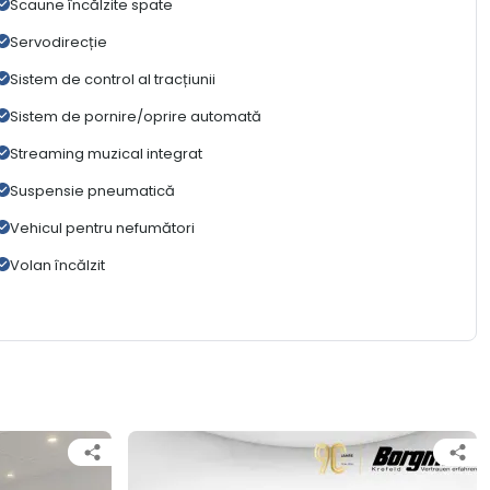
Scaune încălzite spate
Servodirecție
Sistem de control al tracțiunii
Sistem de pornire/oprire automată
Streaming muzical integrat
Suspensie pneumatică
Vehicul pentru nefumători
Volan încălzit