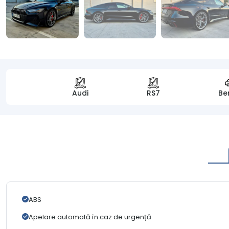
Audi
RS7
Be
ABS
Apelare automată în caz de urgență