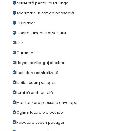
Asistență pentru faza lungă
Avertizare în caz de oboseală
CD player
Control dinamic al șasiului
ESP
Garanție
Hayon portbagaj electric
Închidere centralizată
Isofix scaun pasager
Lumină ambientală
Monitorizare presiune anvelope
Oglinzi laterale electrice
Rabatare scaun pasager