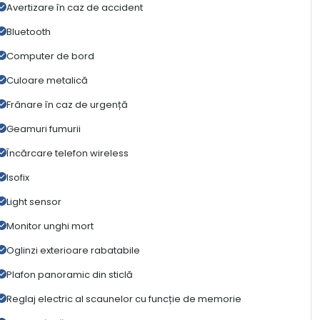
Avertizare în caz de accident
Bluetooth
Computer de bord
Culoare metalică
Frânare în caz de urgență
Geamuri fumurii
Încărcare telefon wireless
Isofix
Light sensor
Monitor unghi mort
Oglinzi exterioare rabatabile
Plafon panoramic din sticlă
Reglaj electric al scaunelor cu funcție de memorie