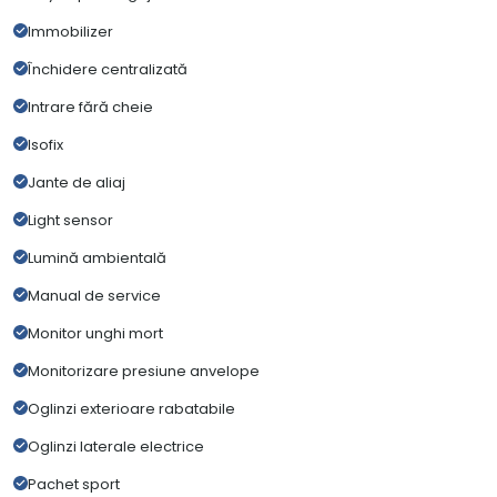
Immobilizer
Închidere centralizată
Intrare fără cheie
Isofix
Jante de aliaj
Light sensor
Lumină ambientală
Manual de service
Monitor unghi mort
Monitorizare presiune anvelope
Oglinzi exterioare rabatabile
Oglinzi laterale electrice
Pachet sport