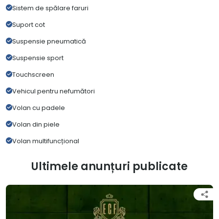
Sistem de spălare faruri
Suport cot
Suspensie pneumatică
Suspensie sport
Touchscreen
Vehicul pentru nefumători
Volan cu padele
Volan din piele
Volan multifuncțional
Ultimele anunțuri publicate