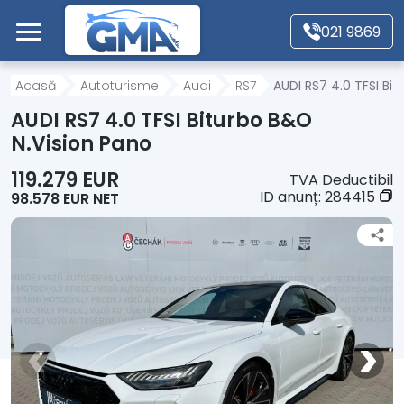
Mergi direct la conținutul principal
021 9869
Acasă
Acasă
Autoturisme
Audi
RS7
AUDI RS7 4.0 TFSI Bi
AUDI RS7 4.0 TFSI Biturbo B&O
Autoturisme
N.Vision Pano
119.279 EUR
TVA Deductibil
Motociclete
ID anunț:
284415
98.578 EUR NET
Autoutilitare
Alte tipuri vehicule
Despre Noi
Contact