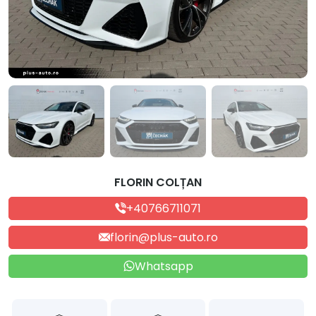
FLORIN COLȚAN
+40766711071
florin@plus-auto.ro
Whatsapp