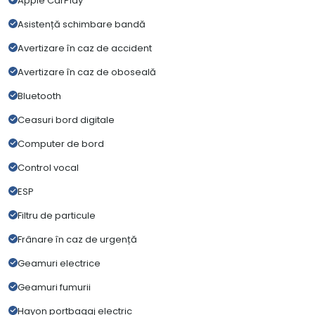
Apple CarPlay
Asistență schimbare bandă
Avertizare în caz de accident
Avertizare în caz de oboseală
Bluetooth
Ceasuri bord digitale
Computer de bord
Control vocal
ESP
Filtru de particule
Frânare în caz de urgență
Geamuri electrice
Geamuri fumurii
Hayon portbagaj electric