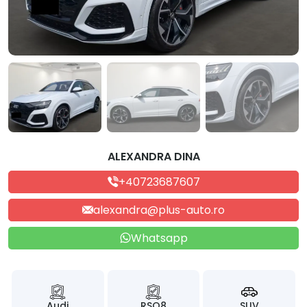
ALEXANDRA DINA
+40723687607
alexandra@plus-auto.ro
Whatsapp
Audi
RSQ8
SUV