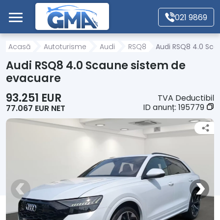
Mergi direct la conținutul principal
021 9869
Acasă
Acasă
Autoturisme
Audi
RSQ8
Audi RSQ8 4.0 Sca
Audi RSQ8 4.0 Scaune sistem de
Autoturisme
evacuare
93.251 EUR
TVA Deductibil
Motociclete
ID anunț:
195779
77.067 EUR NET
Autoutilitare
Alte tipuri vehicule
Despre Noi
Contact