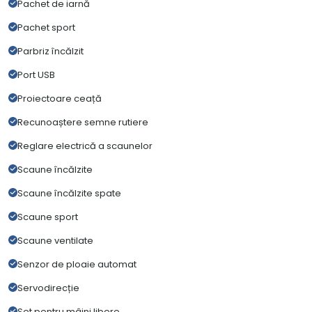
Pachet de iarnă
Pachet sport
Parbriz încălzit
Port USB
Proiectoare ceață
Recunoaștere semne rutiere
Reglare electrică a scaunelor
Scaune încălzite
Scaune încălzite spate
Scaune sport
Scaune ventilate
Senzor de ploaie automat
Servodirecție
Set pentru mâini libere