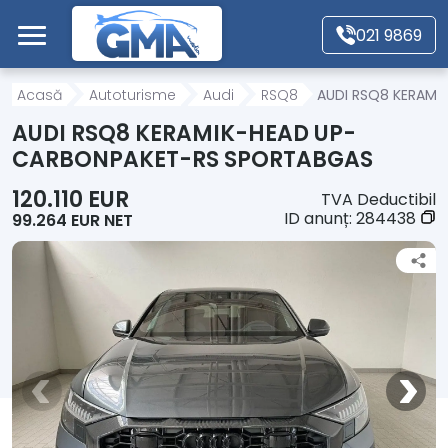
Mergi direct la conținutul principal
021 9869
Acasă
Acasă
Autoturisme
Audi
RSQ8
AUDI RSQ8 KERAM
AUDI RSQ8 KERAMIK-HEAD UP-
Autoturisme
CARBONPAKET-RS SPORTABGAS
120.110 EUR
TVA Deductibil
Motociclete
ID anunț:
284438
99.264 EUR NET
Autoutilitare
Alte tipuri vehicule
Despre Noi
Contact