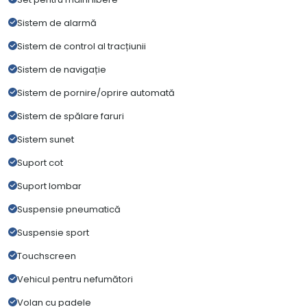
Sistem de alarmă
Sistem de control al tracțiunii
Sistem de navigație
Sistem de pornire/oprire automată
Sistem de spălare faruri
Sistem sunet
Suport cot
Suport lombar
Suspensie pneumatică
Suspensie sport
Touchscreen
Vehicul pentru nefumători
Volan cu padele