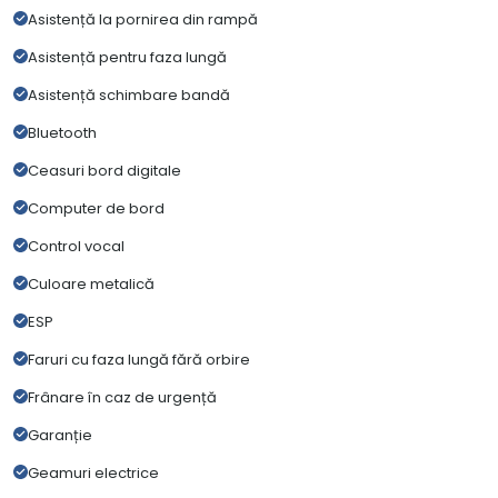
Asistență la pornirea din rampă
Asistență pentru faza lungă
Asistență schimbare bandă
Bluetooth
Ceasuri bord digitale
Computer de bord
Control vocal
Culoare metalică
ESP
Faruri cu faza lungă fără orbire
Frânare în caz de urgență
Garanție
Geamuri electrice