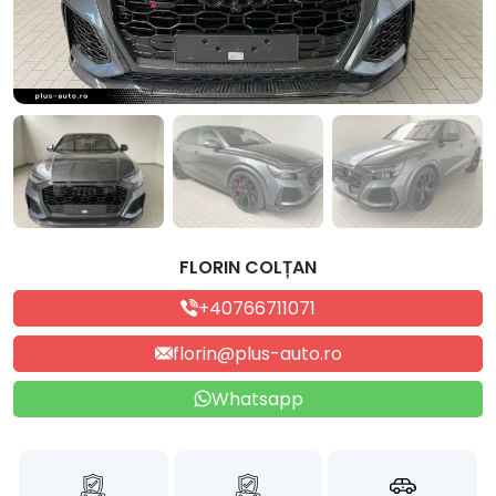
FLORIN COLȚAN
+40766711071
florin@plus-auto.ro
Whatsapp