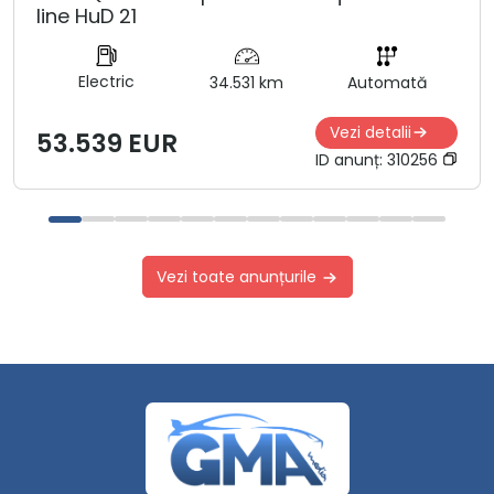
line HuD 21
Electric
34.531 km
Automată
Vezi detalii
53.539 EUR
ID anunț:
310256
Vezi toate anunțurile