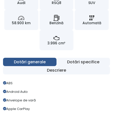
Audi
RSQ8
SUV
58.900 km
Benzină
Automată
3.996 cm³
Dotări generale
Dotări specifice
Descriere
ABS
Android Auto
Anvelope de vară
Apple CarPlay