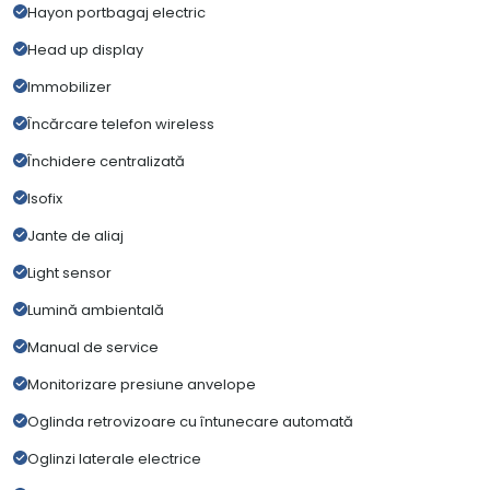
Hayon portbagaj electric
Head up display
Immobilizer
Încărcare telefon wireless
Închidere centralizată
Isofix
Jante de aliaj
Light sensor
Lumină ambientală
Manual de service
Monitorizare presiune anvelope
Oglinda retrovizoare cu întunecare automată
Oglinzi laterale electrice