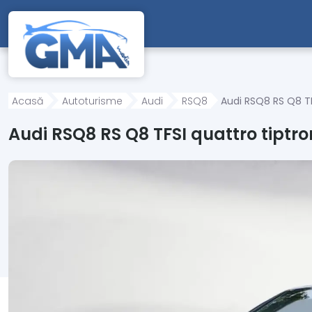
Mergi direct la conținutul principal
Acasă
Autoturisme
Audi
RSQ8
Audi RSQ8 RS Q8 TF
Audi RSQ8 RS Q8 TFSI quattro tiptr