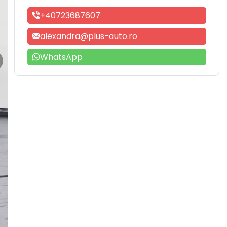
+40723687607
alexandra@plus-auto.ro
WhatsApp