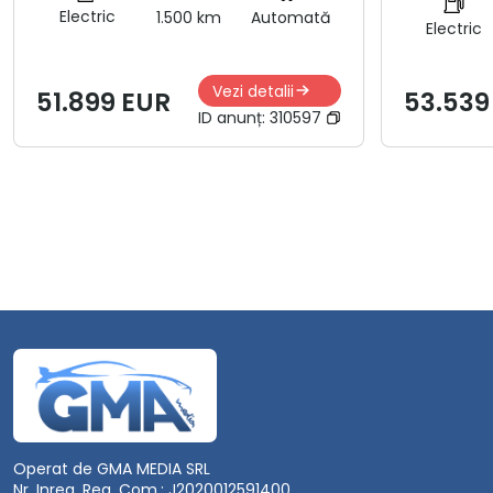
Electric
1.500 km
Automată
Electric
Vezi detalii
51.899 EUR
53.539
ID anunț:
310597
Operat de GMA MEDIA SRL
Nr. Inreg. Reg. Com.: J2020012591400