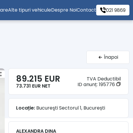
tare
Alte tipuri vehicule
Despre Noi
Contact
021 9869
Înapoi
89.215 EUR
TVA Deductibil
ID anunț:
195776
73.731 EUR NET
Locație:
Bucureşti Sectorul 1, București
ALEXANDRA DINA