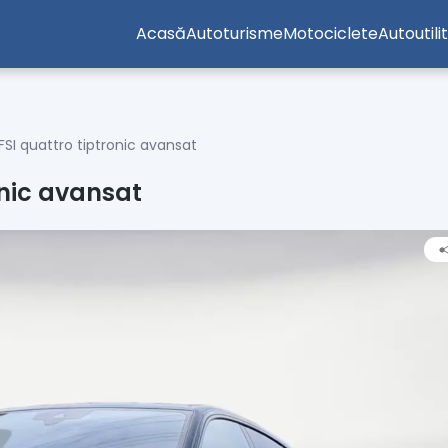
Acasă
Autoturisme
Motociclete
Autoutili
SI quattro tiptronic avansat
onic avansat