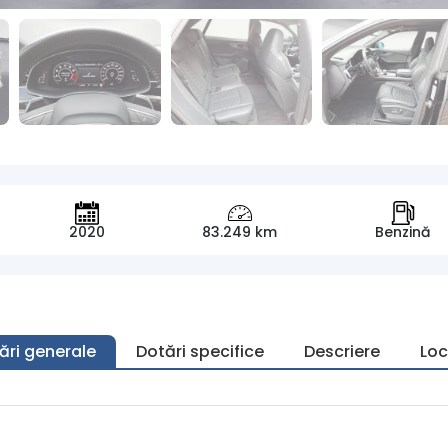
2020
83.249 km
Benzină
ări generale
Dotări specifice
Descriere
Loc