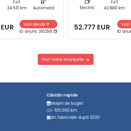
Electric
34.531 km
Automată
42.880 km
Vezi detalii
Vezi 
 EUR
52.777 EUR
ID anunț:
310256
ID anu
Vezi toate anunțurile
Căutări rapide
Mașini de buget
< 100.000 km
An fabricație după 2020