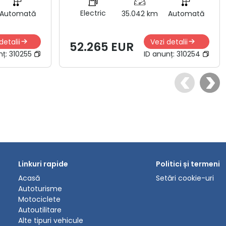
Electric
Automată
35.042 km
Automată
detalii
Vezi detalii
52.265 EUR
nț:
310255
ID anunț:
310254
Linkuri rapide
Politici și termeni
Acasă
Setări cookie-uri
Autoturisme
Motociclete
Autoutilitare
Alte tipuri vehicule