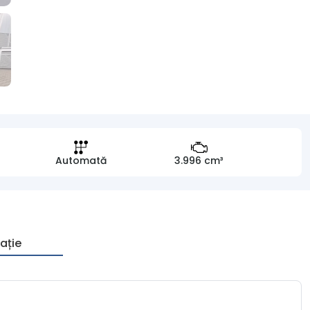
Automată
3.996 cm³
ație