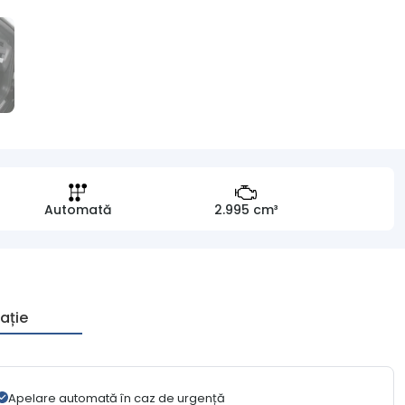
Automată
2.995 cm³
ație
Apelare automată în caz de urgență