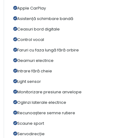
Apple CarPlay
Asistență schimbare bandă
Ceasuri bord digitale
Control vocal
Faruri cu faza lungă fără orbire
Geamuri electrice
Intrare fără cheie
Light sensor
Monitorizare presiune anvelope
Oglinzi laterale electrice
Recunoaștere semne rutiere
Scaune sport
Servodirecție