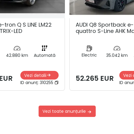
e-tron Q S LINE LM22
AUDI Q8 Sportback e-
TRIX-LED
quattro S-Line AHK Ma
Electric
42.880 km
Automată
35.042 km
Vezi detalii
Vezi 
 EUR
52.265 EUR
ID anunț:
310255
ID anu
Vezi toate anunțurile