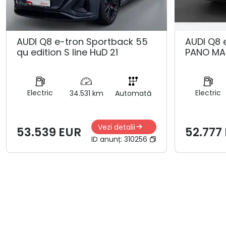
AUDI Q8 e-tron Sportback 55
AUDI Q8 
qu edition S line HuD 21
PANO MA
Electric
Electric
34.531 km
Automată
Vezi detalii
53.539 EUR
52.777
ID anunț:
310256