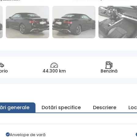
brio
44.300 km
Benzină
ări generale
Dotări specifice
Descriere
Loc
Anvelope de vară