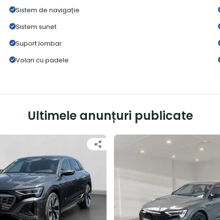
Sistem de navigație
Sistem sunet
Suport lombar
Volan cu padele
Ultimele anunțuri publicate