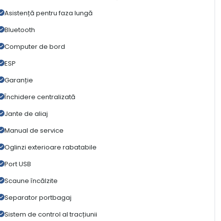
Asistență pentru faza lungă
Bluetooth
Computer de bord
ESP
Garanție
Închidere centralizată
Jante de aliaj
Manual de service
Oglinzi exterioare rabatabile
Port USB
Scaune încălzite
Separator portbagaj
Sistem de control al tracțiunii