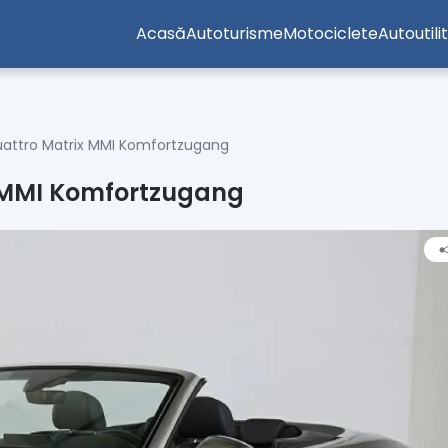
Acasă
Autoturisme
Motociclete
Autoutili
quattro Matrix MMI Komfortzugang
x MMI Komfortzugang