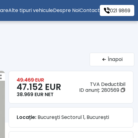
tare
Alte tipuri vehicule
Despre Noi
Contact
021 9869
Înapoi
49.469 EUR
TVA Deductibil
47.152 EUR
ID anunț:
280569
38.969 EUR NET
Locație:
Bucureşti Sectorul 1, București