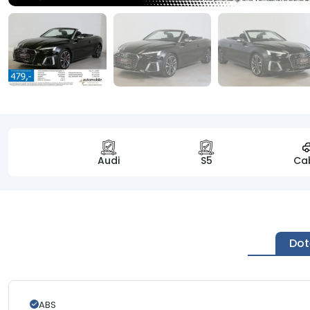
Audi
S5
Ca
Dot
ABS