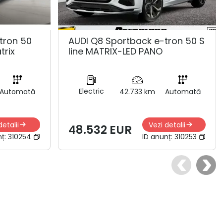
tron 50
AUDI Q8 Sportback e-tron 50 S
trix
line MATRIX-LED PANO
Electric
Automată
42.733 km
Automată
detalii
Vezi detalii
48.532 EUR
nț:
310254
ID anunț:
310253