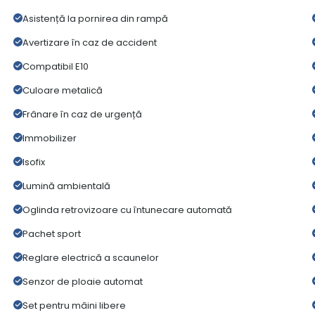
Asistență la pornirea din rampă
Avertizare în caz de accident
Compatibil E10
Culoare metalică
Frânare în caz de urgență
Immobilizer
Isofix
Lumină ambientală
Oglinda retrovizoare cu întunecare automată
Pachet sport
Reglare electrică a scaunelor
Senzor de ploaie automat
Set pentru mâini libere