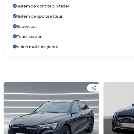
Sistem de control al vitezei
Sistem de spălare faruri
Suport cot
Touchscreen
Volan multifuncțional