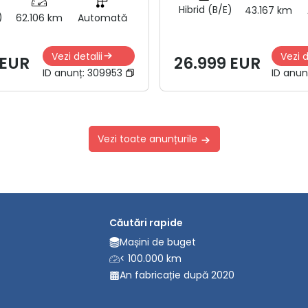
Hibrid (B/E)
43.167 km
)
62.106 km
Automată
Vezi detalii
Vezi d
 EUR
26.999 EUR
ID anunț:
309953
ID anun
Vezi toate anunțurile
Căutări rapide
Mașini de buget
< 100.000 km
An fabricație după 2020