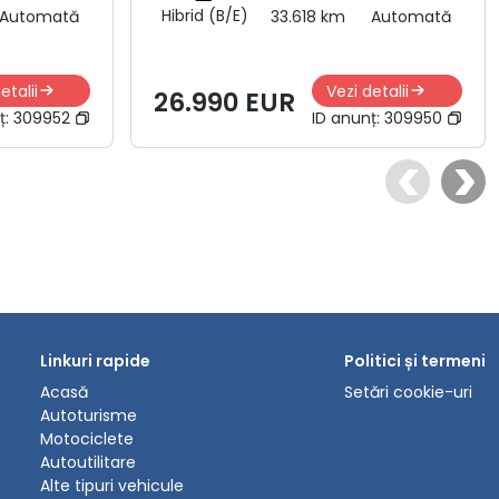
Hibrid (B/E)
Automată
33.618 km
Automată
etalii
Vezi detalii
26.990 EUR
ț:
309952
ID anunț:
309950
Linkuri rapide
Politici și termeni
Acasă
Setări cookie-uri
Autoturisme
Motociclete
Autoutilitare
Alte tipuri vehicule