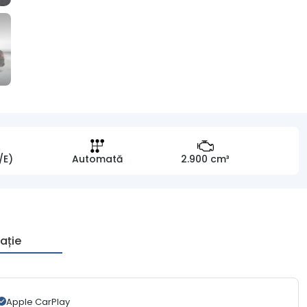
/E)
Automată
2.900 cm³
ație
Apple CarPlay