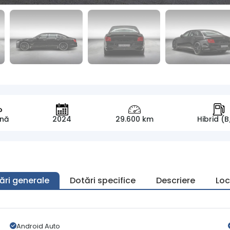
ină
2024
29.600 km
Hibrid (B
ări generale
Dotări specifice
Descriere
Loc
Android Auto