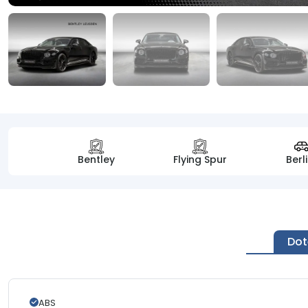
Bentley
Flying Spur
Berl
Dot
ABS