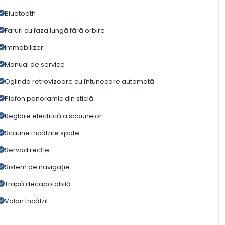
Bluetooth
Faruri cu faza lungă fără orbire
Immobilizer
Manual de service
Oglinda retrovizoare cu întunecare automată
Plafon panoramic din sticlă
Reglare electrică a scaunelor
Scaune încălzite spate
Servodirecție
Sistem de navigație
Trapă decapotabilă
Volan încălzit