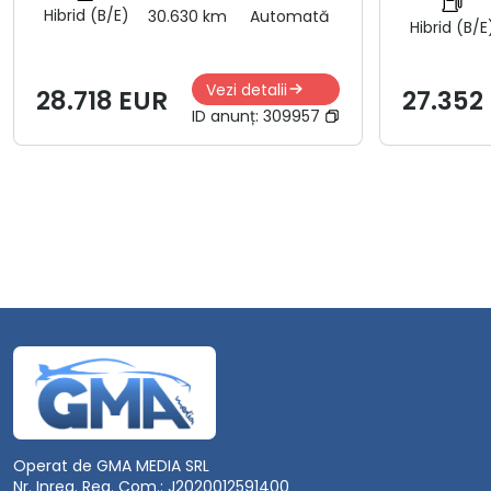
Hibrid (B/E)
30.630 km
Automată
Hibrid (B/E
Vezi detalii
28.718 EUR
27.352
ID anunț:
309957
Operat de GMA MEDIA SRL
Nr. Inreg. Reg. Com.: J2020012591400