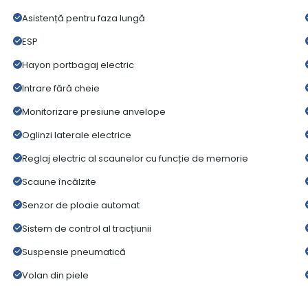
Asistență pentru faza lungă
ESP
Hayon portbagaj electric
Intrare fără cheie
Monitorizare presiune anvelope
Oglinzi laterale electrice
Reglaj electric al scaunelor cu funcție de memorie
Scaune încălzite
Senzor de ploaie automat
Sistem de control al tracțiunii
Suspensie pneumatică
Volan din piele