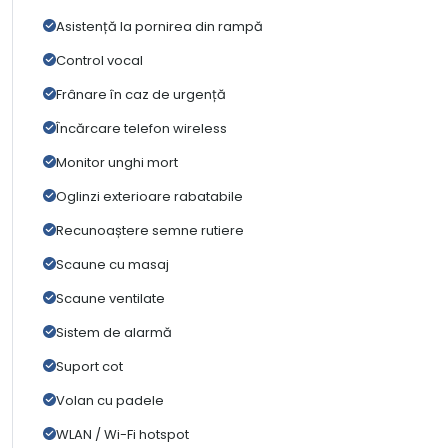
Asistență la pornirea din rampă
Control vocal
Frânare în caz de urgență
Încărcare telefon wireless
Monitor unghi mort
Oglinzi exterioare rabatabile
Recunoaștere semne rutiere
Scaune cu masaj
Scaune ventilate
Sistem de alarmă
Suport cot
Volan cu padele
WLAN / Wi-Fi hotspot