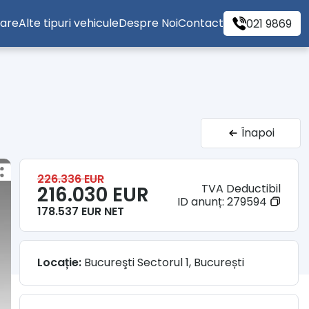
tare
Alte tipuri vehicule
Despre Noi
Contact
021 9869
Înapoi
226.336 EUR
TVA Deductibil
216.030 EUR
ID anunț:
279594
178.537 EUR NET
Locație:
Bucureşti Sectorul 1, București