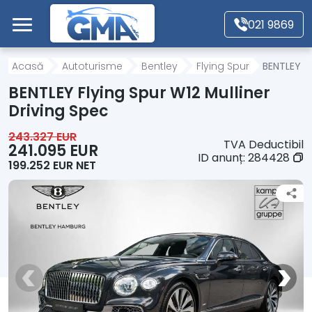
Mergi direct la conținutul principal
021 9869
Acasă
Acasă
Autoturisme
Bentley
Flying Spur
BENTLEY Fl
BENTLEY Flying Spur W12 Mulliner
Autoturisme
Driving Spec
243.327 EUR
TVA Deductibil
Motociclete
241.095 EUR
ID anunț:
284428
199.252 EUR NET
Autoutilitare
Alte tipuri vehicule
Despre Noi
Contact