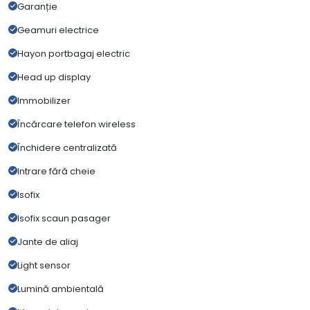
Garanție
Geamuri electrice
Hayon portbagaj electric
Head up display
Immobilizer
Încărcare telefon wireless
Închidere centralizată
Intrare fără cheie
Isofix
Isofix scaun pasager
Jante de aliaj
Light sensor
Lumină ambientală