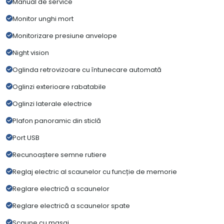
Manual de service
Monitor unghi mort
Monitorizare presiune anvelope
Night vision
Oglinda retrovizoare cu întunecare automată
Oglinzi exterioare rabatabile
Oglinzi laterale electrice
Plafon panoramic din sticlă
Port USB
Recunoaștere semne rutiere
Reglaj electric al scaunelor cu funcție de memorie
Reglare electrică a scaunelor
Reglare electrică a scaunelor spate
Scaune cu masaj