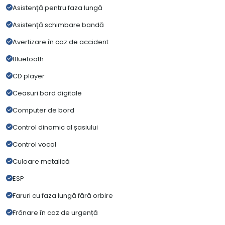
Asistență pentru faza lungă
Asistență schimbare bandă
Avertizare în caz de accident
Bluetooth
CD player
Ceasuri bord digitale
Computer de bord
Control dinamic al șasiului
Control vocal
Culoare metalică
ESP
Faruri cu faza lungă fără orbire
Frânare în caz de urgență