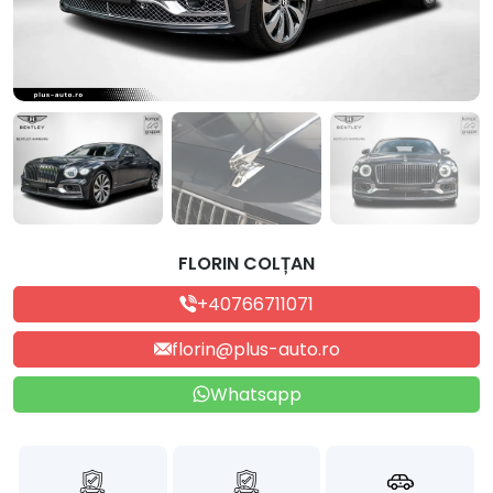
FLORIN COLȚAN
+40766711071
florin@plus-auto.ro
Whatsapp