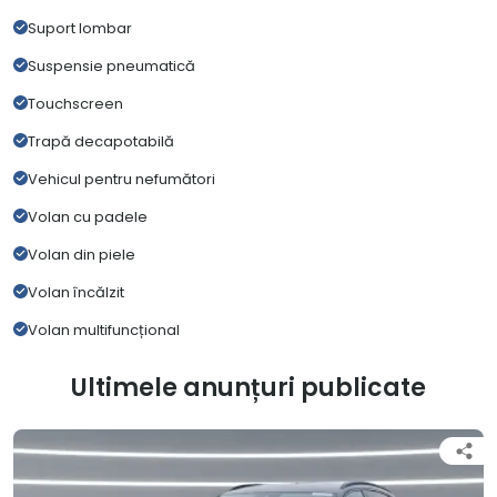
Suport lombar
Suspensie pneumatică
Touchscreen
Trapă decapotabilă
Vehicul pentru nefumători
Volan cu padele
Volan din piele
Volan încălzit
Volan multifuncțional
Ultimele anunțuri publicate