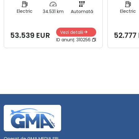
Electric
Electric
34.531 km
Automată
Vezi detalii
53.539 EUR
52.777
ID anunț:
310256
Operat de GMA MEDIA SRL