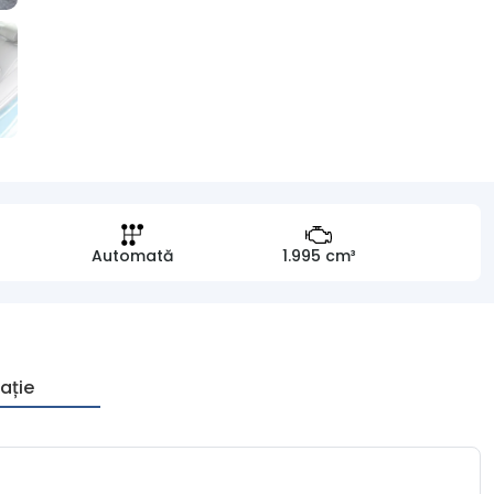
Automată
1.995 cm³
ație