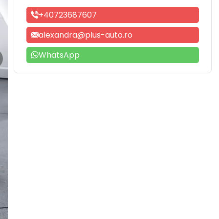
+40723687607
alexandra@plus-auto.ro
WhatsApp