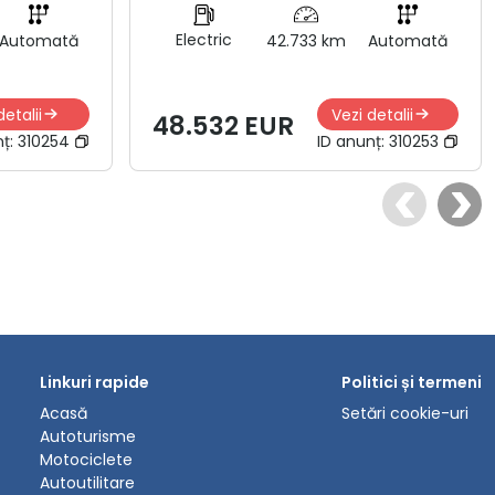
Electric
Automată
42.733 km
Automată
detalii
Vezi detalii
48.532 EUR
nț:
310254
ID anunț:
310253
Linkuri rapide
Politici și termeni
Acasă
Setări cookie-uri
Autoturisme
Motociclete
Autoutilitare