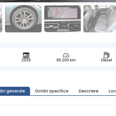
2020
65.200 km
Diesel
ări generale
Dotări specifice
Descriere
Loc