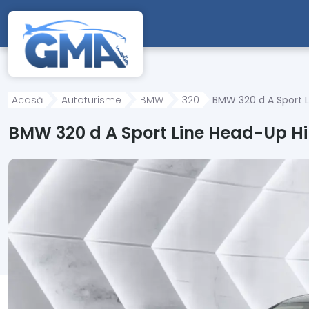
Mergi direct la conținutul principal
Acasă
Autoturisme
BMW
320
BMW 320 d A Sport L
BMW 320 d A Sport Line Head-Up Hi