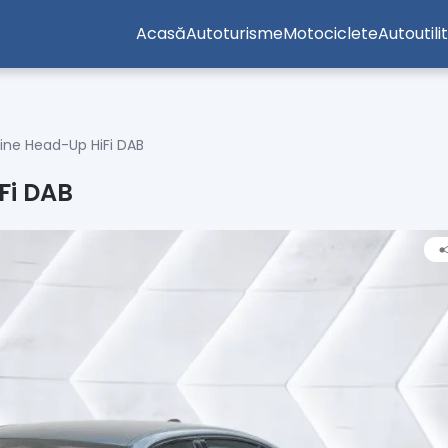
Acasă
Autoturisme
Motociclete
Autoutili
ine Head-Up HiFi DAB
Fi DAB