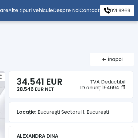
tare
Alte tipuri vehicule
Despre Noi
Contact
021 9869
Înapoi
34.541 EUR
TVA Deductibil
ID anunț:
194694
28.546 EUR NET
Locație:
Bucureşti Sectorul 1, București
ALEXANDRA DINA