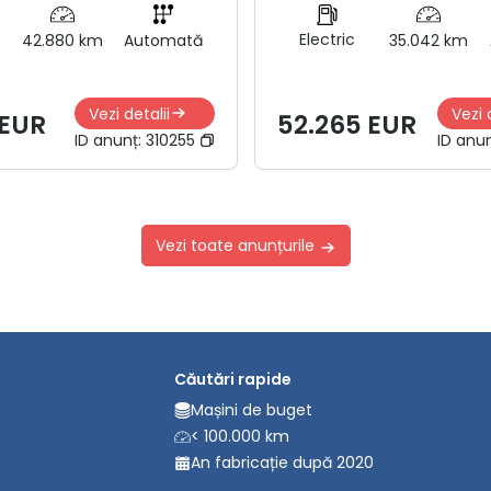
Electric
42.880 km
Automată
35.042 km
Vezi detalii
Vezi 
 EUR
52.265 EUR
ID anunț:
310255
ID anu
Vezi toate anunțurile
Căutări rapide
Mașini de buget
< 100.000 km
An fabricație după 2020