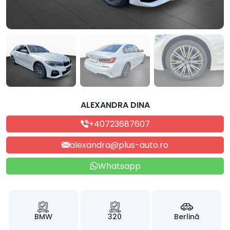
ALEXANDRA DINA
+40723687607
alexandra@plus-auto.ro
Whatsapp
BMW
320
Berlină