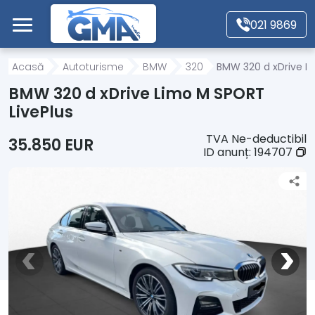
Mergi direct la conținutul principal
021 9869
Acasă
Acasă
Autoturisme
BMW
320
BMW 320 d xDrive L
BMW 320 d xDrive Limo M SPORT
Autoturisme
LivePlus
TVA Ne-deductibil
35.850 EUR
Motociclete
ID anunț:
194707
Autoutilitare
Alte tipuri vehicule
Despre Noi
Contact