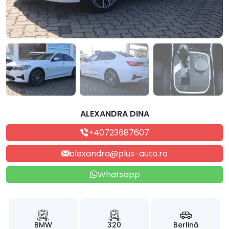
ALEXANDRA DINA
+40723687607
alexandra@plus-auto.ro
Whatsapp
BMW
320
Berlină