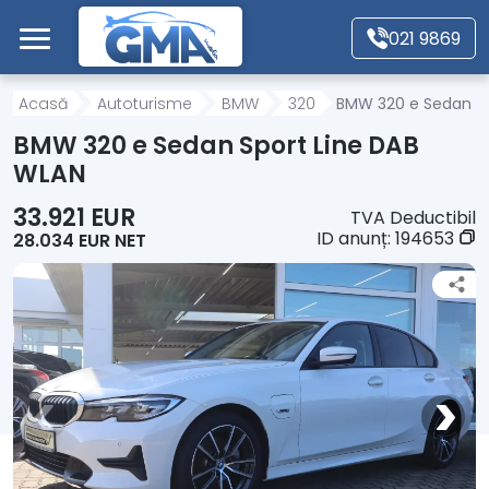
Mergi direct la conținutul principal
021 9869
Acasă
Acasă
Autoturisme
BMW
320
BMW 320 e Sedan Sp
BMW 320 e Sedan Sport Line DAB
Autoturisme
WLAN
33.921 EUR
TVA Deductibil
Motociclete
ID anunț:
194653
28.034 EUR NET
Autoutilitare
Alte tipuri vehicule
Despre Noi
Contact