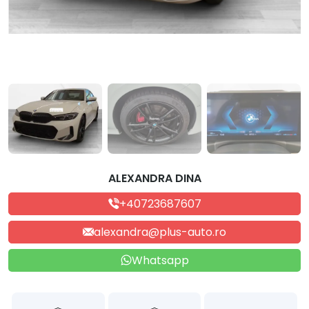
ALEXANDRA DINA
+40723687607
alexandra@plus-auto.ro
Whatsapp