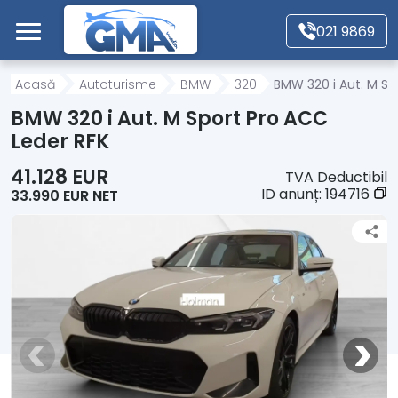
Mergi direct la conținutul principal
021 9869
Acasă
Acasă
Autoturisme
BMW
320
BMW 320 i Aut. M Sp
BMW 320 i Aut. M Sport Pro ACC
Autoturisme
Leder RFK
41.128 EUR
TVA Deductibil
Motociclete
ID anunț:
194716
33.990 EUR NET
Autoutilitare
Alte tipuri vehicule
Despre Noi
Contact