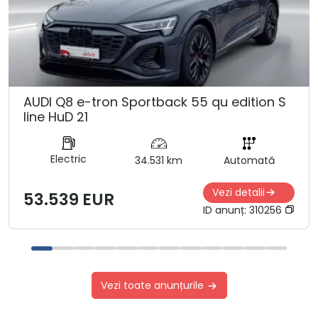
AUDI Q8 e-tron Sportback 55 qu edition S
line HuD 21
Electric
34.531 km
Automată
Vezi detalii
53.539 EUR
ID anunț:
310256
Vezi toate anunțurile