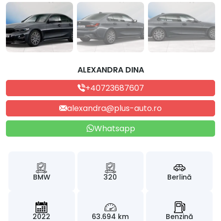
ALEXANDRA DINA
+40723687607
alexandra@plus-auto.ro
Whatsapp
BMW
320
Berlină
2022
63.694 km
Benzină