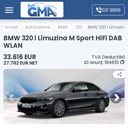
Mergi direct la conținutul principal
021 9869
Acasă
Acasă
Autoturisme
BMW
320
BMW 320 i Limuzina 
BMW 320 i Limuzina M Sport HiFi DAB
Autoturisme
WLAN
33.616 EUR
TVA Deductibil
Motociclete
ID anunț:
194651
27.782 EUR NET
Autoutilitare
Alte tipuri vehicule
Despre Noi
Contact