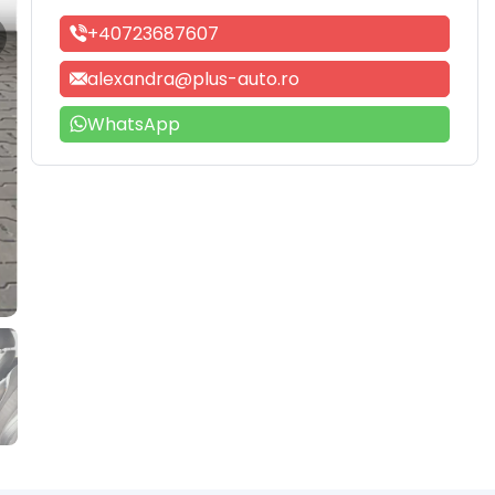
+40723687607
alexandra@plus-auto.ro
WhatsApp