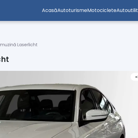
Acasă
Autoturisme
Motociclete
Autoutili
imuzină Laserlicht
cht