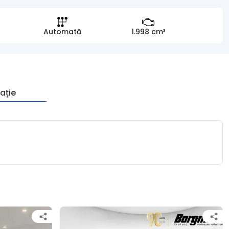
Automată
1.998 cm³
ație