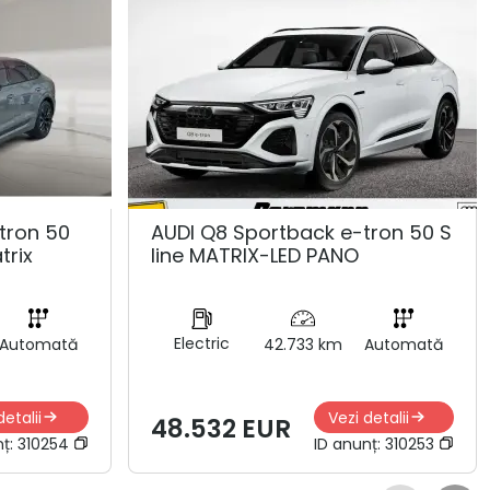
tron 50
AUDI Q8 Sportback e-tron 50 S
trix
line MATRIX-LED PANO
Electric
Automată
42.733 km
Automată
detalii
Vezi detalii
48.532 EUR
nț:
310254
ID anunț:
310253