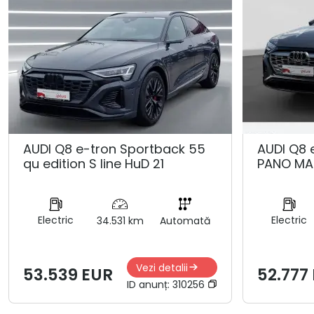
AUDI Q8 e-tron Sportback 55
AUDI Q8 
qu edition S line HuD 21
PANO MA
Electric
Electric
34.531 km
Automată
Vezi detalii
53.539 EUR
52.777
ID anunț:
310256