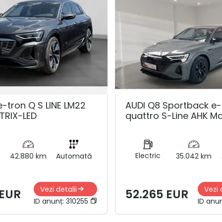
e-tron Q S LINE LM22
AUDI Q8 Sportback e-
TRIX-LED
quattro S-Line AHK Ma
Electric
42.880 km
Automată
35.042 km
Vezi detalii
Vezi 
 EUR
52.265 EUR
ID anunț:
310255
ID anu