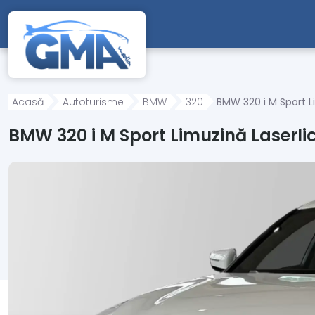
Mergi direct la conținutul principal
Acasă
Autoturisme
BMW
320
BMW 320 i M Sport L
BMW 320 i M Sport Limuzină Laserli