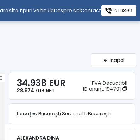
tare
Alte tipuri vehicule
Despre Noi
Contact
021 9869
Înapoi
34.938 EUR
TVA Deductibil
ID anunț:
194701
28.874 EUR NET
Locație:
Bucureşti Sectorul 1, București
ALEXANDRA DINA