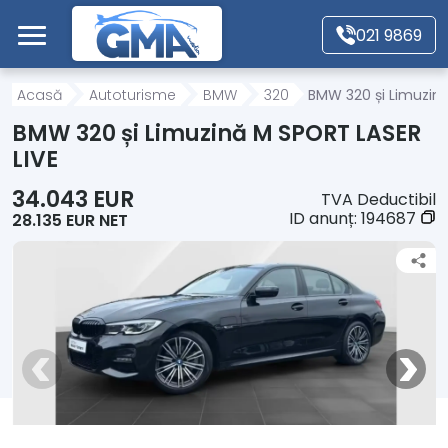
Mergi direct la conținutul principal
021 9869
Acasă
Acasă
Autoturisme
BMW
320
BMW 320 și Limuzină
BMW 320 și Limuzină M SPORT LASER
Autoturisme
LIVE
34.043 EUR
TVA Deductibil
Motociclete
ID anunț:
194687
28.135 EUR NET
Autoutilitare
Alte tipuri vehicule
Despre Noi
Contact