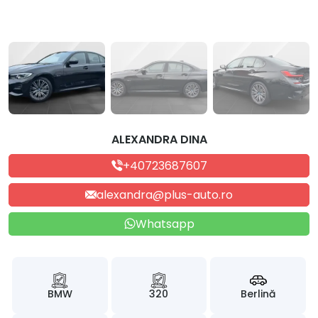
ALEXANDRA DINA
+40723687607
alexandra@plus-auto.ro
Whatsapp
BMW
320
Berlină