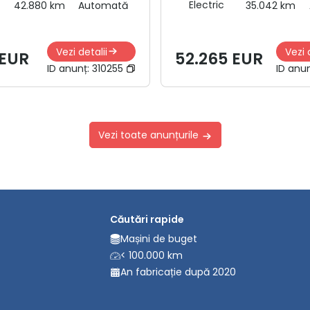
Electric
42.880 km
Automată
35.042 km
Vezi detalii
Vezi 
 EUR
52.265 EUR
ID anunț:
310255
ID anu
Vezi toate anunțurile
Căutări rapide
Mașini de buget
< 100.000 km
An fabricație după 2020