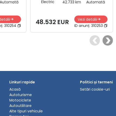
Electric
Automată
42.733 km
Automată
detalii
Vezi detalii
48.532 EUR
nț:
310254
ID anunț:
310253
Linkuri rapide
Politici și termeni
Acasă
Setări cookie-uri
Autoturisme
Motociclete
Autoutilitare
Alte tipuri vehicule