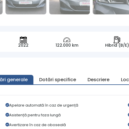
2022
122.000 km
Hibrid (B/E)
ări generale
Dotări specifice
Descriere
Loc
Apelare automată în caz de urgență
Asistență pentru faza lungă
Avertizare în caz de oboseală