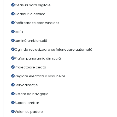
Ceasuri bord digitale
Geamuri electrice
Încărcare telefon wireless
Isofix
Lumină ambientală
Oglinda retrovizoare cu întunecare automată
Plafon panoramic din sticlă
Proiectoare ceață
Reglare electrică a scaunelor
Servodirecție
Sistem de navigație
Suport lombar
Volan cu padele