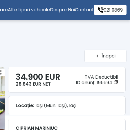
tare
Alte tipuri vehicule
Despre Noi
Contact
021 9869
Înapoi
34.900 EUR
TVA Deductibil
ID anunț:
195694
28.843 EUR NET
Locație:
Iaşi (Mun. Iaşi), Iaşi
CIPRIAN MARINIUC