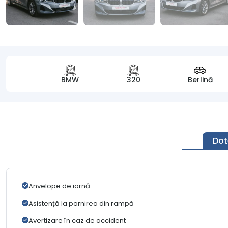
BMW
320
Berlină
Dot
Anvelope de iarnă
Asistență la pornirea din rampă
Avertizare în caz de accident