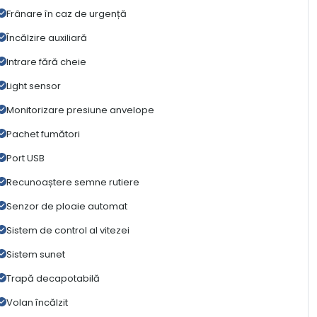
Frânare în caz de urgență
Încălzire auxiliară
Intrare fără cheie
Light sensor
Monitorizare presiune anvelope
Pachet fumători
Port USB
Recunoaștere semne rutiere
Senzor de ploaie automat
Sistem de control al vitezei
Sistem sunet
Trapă decapotabilă
Volan încălzit