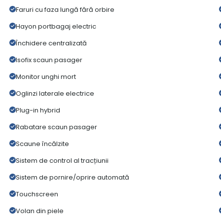
Faruri cu faza lungă fără orbire
Hayon portbagaj electric
Închidere centralizată
Isofix scaun pasager
Monitor unghi mort
Oglinzi laterale electrice
Plug-in hybrid
Rabatare scaun pasager
Scaune încălzite
Sistem de control al tracțiunii
Sistem de pornire/oprire automată
Touchscreen
Volan din piele