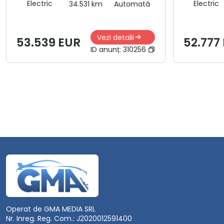
Electric
Electric
34.531 km
Automată
Vezi detalii
53.539 EUR
52.777
ID anunț:
310256
Operat de GMA MEDIA SRL
Nr. Inreg. Reg. Com.: J2020012591400