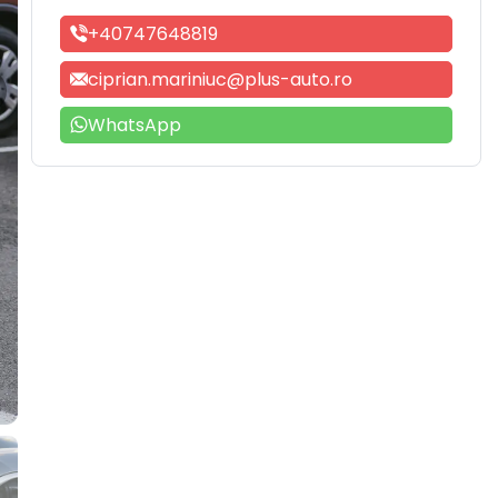
+40747648819
ciprian.mariniuc@plus-auto.ro
WhatsApp