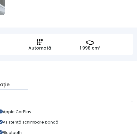
Automată
1.998 cm³
ație
Apple CarPlay
Asistență schimbare bandă
Bluetooth