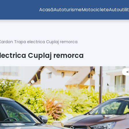
Acasă
Autoturisme
Motociclete
Autoutili
rdon Trapa electrica Cuplaj remorca
ectrica Cuplaj remorca