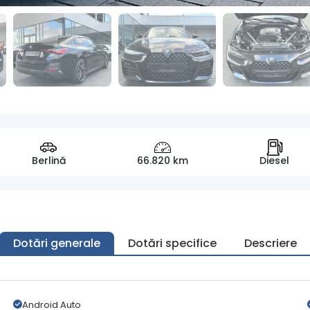
Berlină
66.820 km
Diesel
Dotări generale
Dotări specifice
Descriere
Android Auto