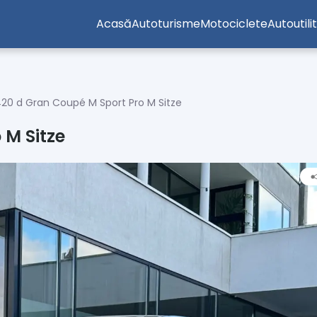
Acasă
Autoturisme
Motociclete
Autoutili
0 d Gran Coupé M Sport Pro M Sitze
M Sitze