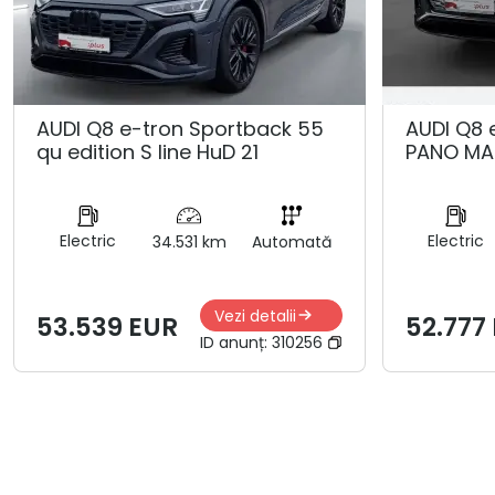
AUDI Q8 e-tron Sportback 55
AUDI Q8 
qu edition S line HuD 21
PANO MA
Electric
Electric
34.531 km
Automată
Vezi detalii
53.539 EUR
52.777
ID anunț:
310256