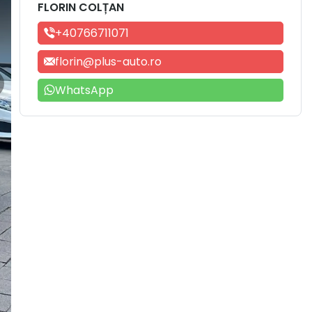
FLORIN COLȚAN
+40766711071
florin@plus-auto.ro
WhatsApp