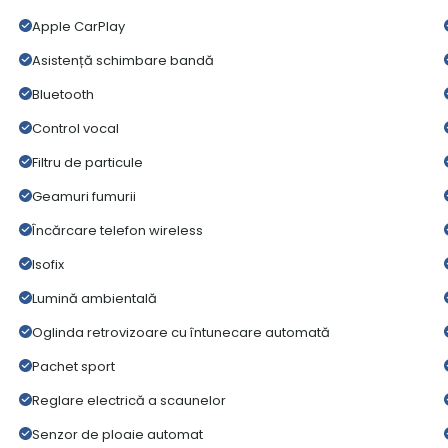
Apple CarPlay
Asistență schimbare bandă
Bluetooth
Control vocal
Filtru de particule
Geamuri fumurii
Încărcare telefon wireless
Isofix
Lumină ambientală
Oglinda retrovizoare cu întunecare automată
Pachet sport
Reglare electrică a scaunelor
Senzor de ploaie automat