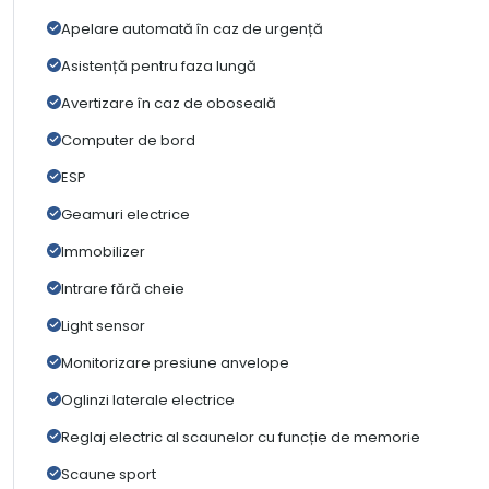
Apelare automată în caz de urgență
Asistență pentru faza lungă
Avertizare în caz de oboseală
Computer de bord
ESP
Geamuri electrice
Immobilizer
Intrare fără cheie
Light sensor
Monitorizare presiune anvelope
Oglinzi laterale electrice
Reglaj electric al scaunelor cu funcție de memorie
Scaune sport