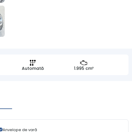
Automată
1.995 cm³
Anvelope de vară