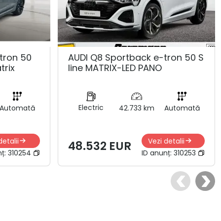
tron 50
AUDI Q8 Sportback e-tron 50 S
trix
line MATRIX-LED PANO
Electric
Automată
42.733 km
Automată
detalii
Vezi detalii
48.532 EUR
nț:
310254
ID anunț:
310253