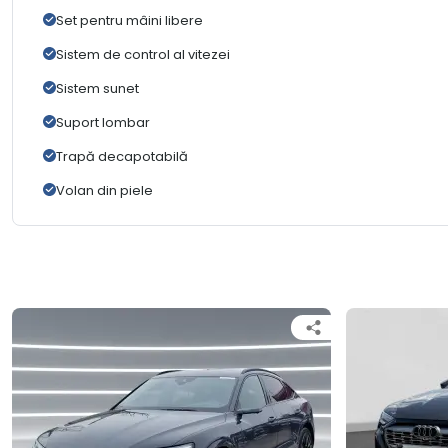
Set pentru mâini libere
Sistem de control al vitezei
Sistem sunet
Suport lombar
Trapă decapotabilă
Volan din piele