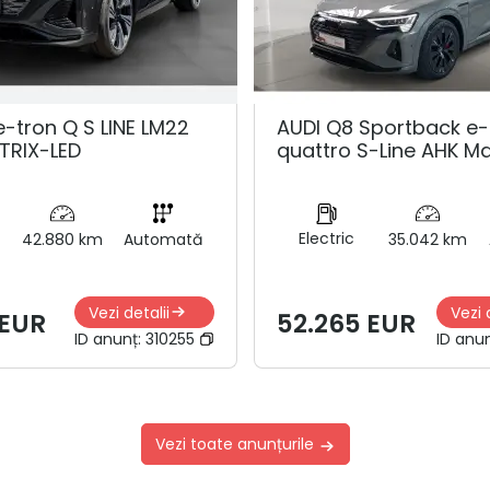
e-tron Q S LINE LM22
AUDI Q8 Sportback e-
TRIX-LED
quattro S-Line AHK Ma
Electric
42.880 km
Automată
35.042 km
Vezi detalii
Vezi 
 EUR
52.265 EUR
ID anunț:
310255
ID anu
Vezi toate anunțurile