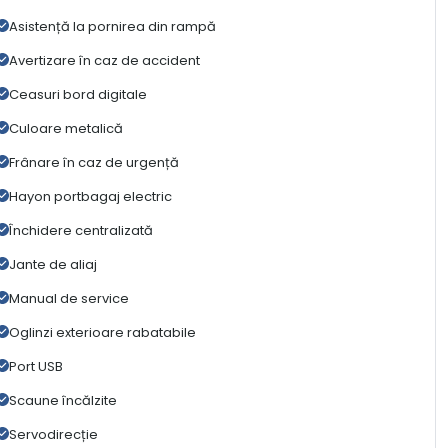
Asistență la pornirea din rampă
Avertizare în caz de accident
Ceasuri bord digitale
Culoare metalică
Frânare în caz de urgență
Hayon portbagaj electric
Închidere centralizată
Jante de aliaj
Manual de service
Oglinzi exterioare rabatabile
Port USB
Scaune încălzite
Servodirecție