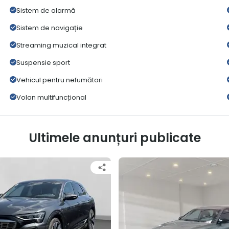
Sistem de alarmă
Sistem de navigație
Streaming muzical integrat
Suspensie sport
Vehicul pentru nefumători
Volan multifuncțional
Ultimele anunțuri publicate