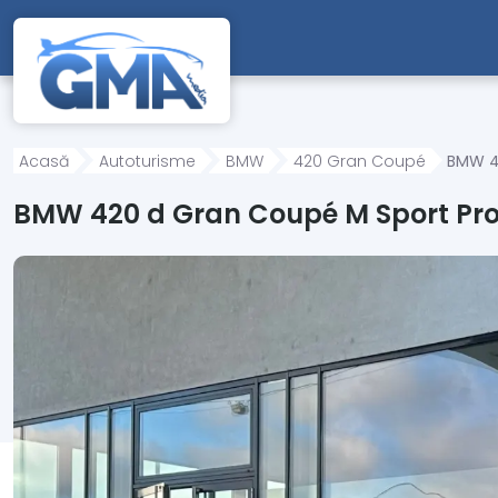
Mergi direct la conținutul principal
Acasă
Autoturisme
BMW
420 Gran Coupé
BMW 42
BMW 420 d Gran Coupé M Sport Pro 