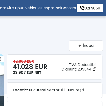
tare
Alte tipuri vehicule
Despre Noi
Contact
021 9869
Înapoi
42.960 EUR
TVA Deductibil
41.028 EUR
ID anunț:
235344
33.907 EUR NET
Locație:
Bucureşti Sectorul 1, București