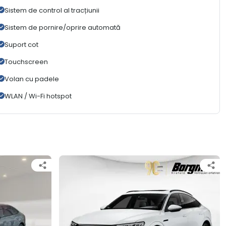
Sistem de control al tracțiunii
Sistem de pornire/oprire automată
Suport cot
Touchscreen
Volan cu padele
WLAN / Wi-Fi hotspot