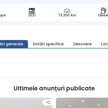
upe
2021
73.350 km
Diese
ări generale
Dotări specifice
Descriere
Loc
Ultimele anunțuri publicate