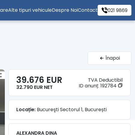
tare
Alte tipuri vehicule
Despre Noi
Contact
021 9869
Înapoi
39.676 EUR
TVA Deductibil
ID anunț:
192784
32.790 EUR NET
Locație:
Bucureşti Sectorul 1, București
ALEXANDRA DINA