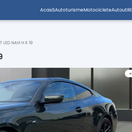
Acasă
Autoturisme
Motociclete
Autoutili
LED NAVI H K 19
9