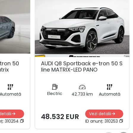
tron 50
AUDI Q8 Sportback e-tron 50 S
trix
line MATRIX-LED PANO
Electric
Automată
42.733 km
Automată
detalii
Vezi detalii
48.532 EUR
nț:
310254
ID anunț:
310253