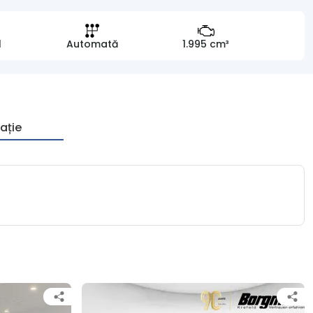
l
Automată
1.995 cm³
ație