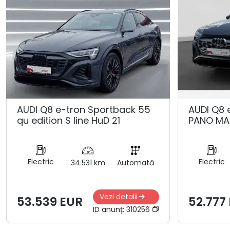
AUDI Q8 e-tron Sportback 55
AUDI Q8 
qu edition S line HuD 21
PANO MA
Electric
Electric
34.531 km
Automată
Vezi detalii
53.539 EUR
52.777
ID anunț:
310256