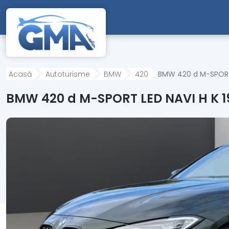
Mergi direct la conținutul principal
Acasă
Autoturisme
BMW
420
BMW 420 d M-SPORT 
BMW 420 d M-SPORT LED NAVI H K 1