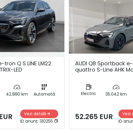
e-tron Q S LINE LM22
AUDI Q8 Sportback e-
TRIX-LED
quattro S-Line AHK Ma
Electric
42.880 km
Automată
35.042 km
Vezi detalii
Vezi 
 EUR
52.265 EUR
ID anunț:
310255
ID anu