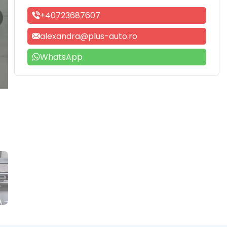
+40723687607
alexandra@plus-auto.ro
WhatsApp