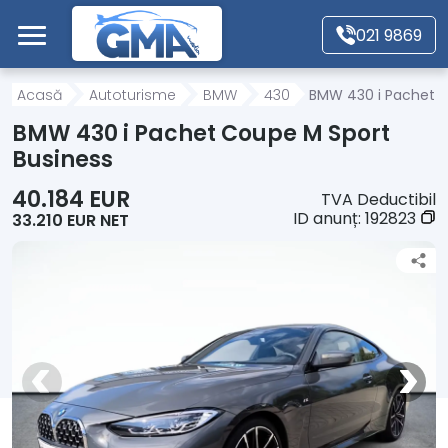
Mergi direct la conținutul principal
021 9869
Acasă
Acasă
Autoturisme
BMW
430
BMW 430 i Pachet C
BMW 430 i Pachet Coupe M Sport
Autoturisme
Business
40.184 EUR
TVA Deductibil
Motociclete
ID anunț:
192823
33.210 EUR NET
Autoutilitare
Alte tipuri vehicule
Despre Noi
Contact