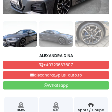
ALEXANDRA DINA
+40723687607
alexandra@plus-auto.ro
Whatsapp
BMW
430
Sport / Coupe