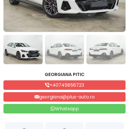
GEORGIANA PITIC
+40745856723
georgiana@plus-auto.ro
Whatsapp