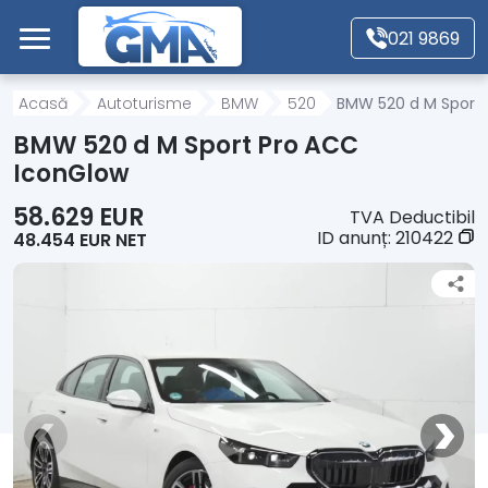
Mergi direct la conținutul principal
021 9869
Acasă
Acasă
Autoturisme
BMW
520
BMW 520 d M Sport 
BMW 520 d M Sport Pro ACC
Autoturisme
IconGlow
58.629 EUR
TVA Deductibil
Motociclete
ID anunț:
210422
48.454 EUR NET
Autoutilitare
Alte tipuri vehicule
Despre Noi
Contact