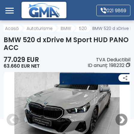
Mergi direct la conținutul principal
021 9869
Acasă
Acasă
Autoturisme
BMW
520
BMW 520 d xDrive 
BMW 520 d xDrive M Sport HUD PANO
Autoturisme
ACC
77.029 EUR
TVA Deductibil
Motociclete
ID anunț:
198232
63.660 EUR NET
Autoutilitare
Alte tipuri vehicule
Despre Noi
Contact