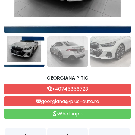
GEORGIANA PITIC
+40745856723
georgiana@plus-auto.ro
Whatsapp