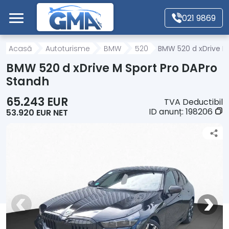
Mergi direct la conținutul principal
021 9869
Acasă
Acasă
Autoturisme
BMW
520
BMW 520 d xDrive M
BMW 520 d xDrive M Sport Pro DAPro
Autoturisme
Standh
65.243 EUR
TVA Deductibil
Motociclete
ID anunț:
198206
53.920 EUR NET
Autoutilitare
Alte tipuri vehicule
Despre Noi
Contact