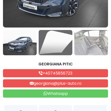
GEORGIANA PITIC
+40745856723
georgiana@plus-auto.ro
Whatsapp