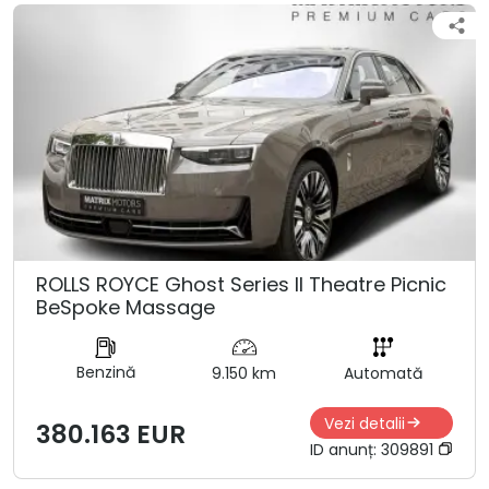
ROLLS ROYCE Ghost Series ll Theatre Picnic
BeSpoke Massage
Benzină
9.150 km
Automată
Vezi detalii
380.163 EUR
ID anunț:
309891