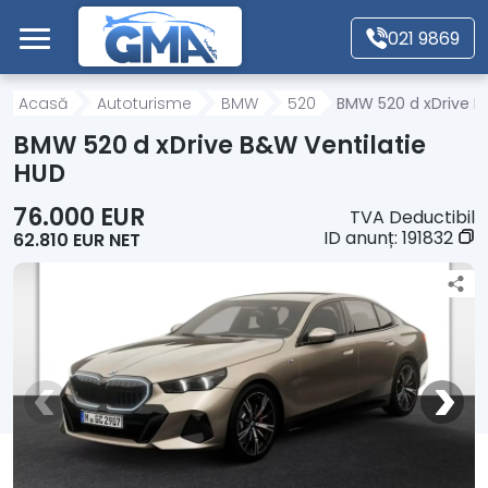
Mergi direct la conținutul principal
021 9869
Acasă
Acasă
Autoturisme
BMW
520
BMW 520 d xDrive B
BMW 520 d xDrive B&W Ventilatie
Autoturisme
HUD
76.000 EUR
TVA Deductibil
Motociclete
ID anunț:
191832
62.810 EUR NET
Autoutilitare
Alte tipuri vehicule
Despre Noi
Contact