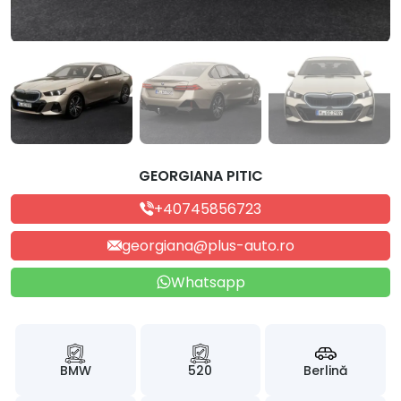
GEORGIANA PITIC
+40745856723
georgiana@plus-auto.ro
Whatsapp
BMW
520
Berlină