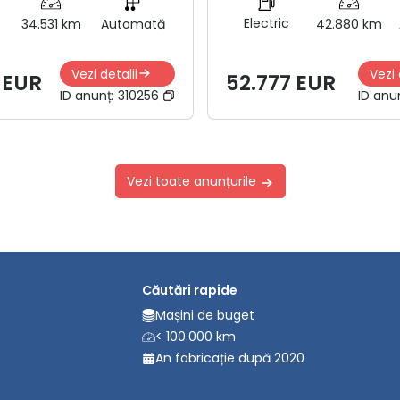
Electric
34.531 km
Automată
42.880 km
Vezi detalii
Vezi 
 EUR
52.777 EUR
ID anunț:
310256
ID anu
Vezi toate anunțurile
Căutări rapide
Mașini de buget
< 100.000 km
An fabricație după 2020