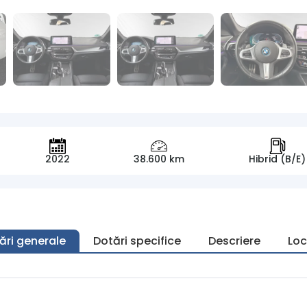
2022
38.600 km
Hibrid (B/E)
ări generale
Dotări specifice
Descriere
Loc