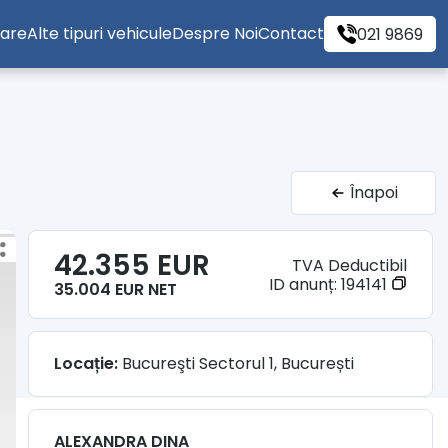
tare
Alte tipuri vehicule
Despre Noi
Contact
021 9869
Înapoi
42.355 EUR
TVA Deductibil
ID anunț:
194141
35.004 EUR NET
Locație:
Bucureşti Sectorul 1, București
ALEXANDRA DINA