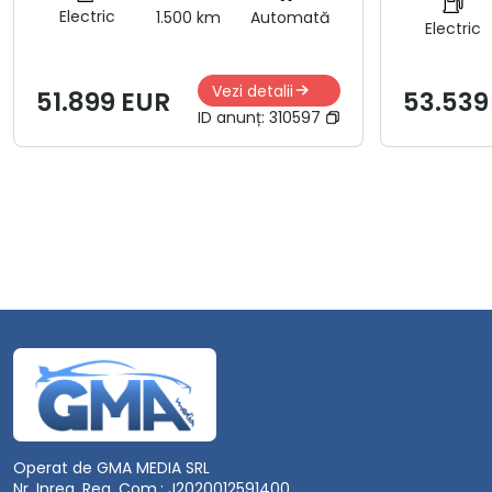
Electric
1.500 km
Automată
Electric
Vezi detalii
51.899 EUR
53.539
ID anunț:
310597
Operat de GMA MEDIA SRL
Nr. Inreg. Reg. Com.: J2020012591400