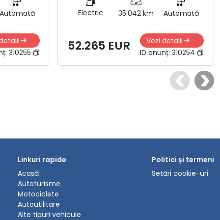
Electric
Automată
35.042 km
Automată
detalii
Vezi detalii
52.265 EUR
nț:
310255
ID anunț:
310254
Linkuri rapide
Politici și termeni
Acasă
Setări cookie-uri
Autoturisme
Motociclete
Autoutilitare
Alte tipuri vehicule