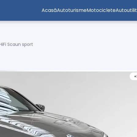
Acasă
Autoturisme
Motociclete
Autoutili
iFi Scaun sport
t