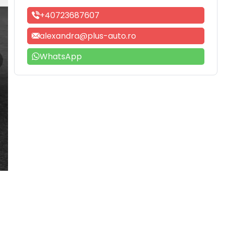
+40723687607
alexandra@plus-auto.ro
WhatsApp