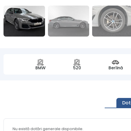
BMW
520
Berlină
Dot
Nu există dotări generale disponibile.