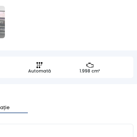
Automată
1.998 cm³
ație