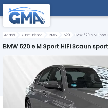
Mergi direct la conținutul principal
Acasă
Autoturisme
BMW
520
BMW 520 e M Sport H
BMW 520 e M Sport HiFi Scaun spor