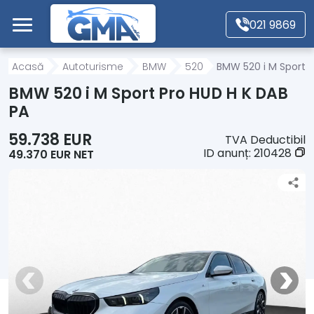
Mergi direct la conținutul principal
021 9869
Acasă
Acasă
Autoturisme
BMW
520
BMW 520 i M Sport P
BMW 520 i M Sport Pro HUD H K DAB
Autoturisme
PA
59.738 EUR
TVA Deductibil
Motociclete
ID anunț:
210428
49.370 EUR NET
Autoutilitare
Alte tipuri vehicule
Despre Noi
Contact