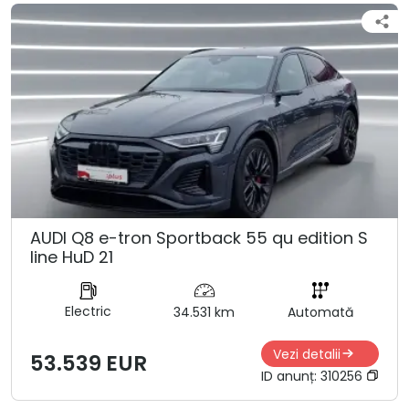
AUDI Q8 e-tron Sportback 55 qu edition S
line HuD 21
Electric
34.531 km
Automată
Vezi detalii
53.539 EUR
ID anunț:
310256