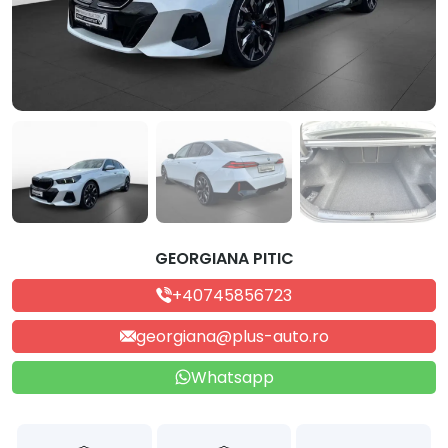
GEORGIANA PITIC
+40745856723
georgiana@plus-auto.ro
Whatsapp