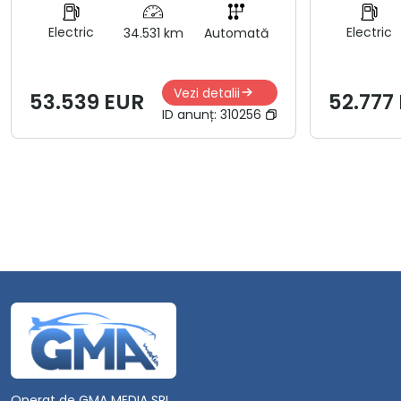
Electric
Electric
34.531 km
Automată
Vezi detalii
53.539 EUR
52.777
ID anunț:
310256
Operat de GMA MEDIA SRL