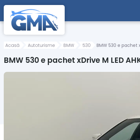
Mergi direct la conținutul principal
Acasă
Autoturisme
BMW
530
BMW 530 e pachet x
BMW 530 e pachet xDrive M LED AH