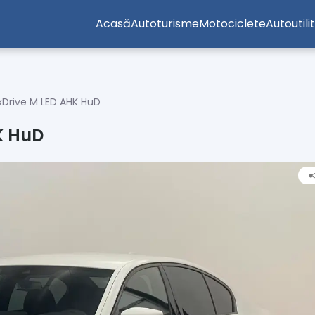
Acasă
Autoturisme
Motociclete
Autoutili
Drive M LED AHK HuD
K HuD