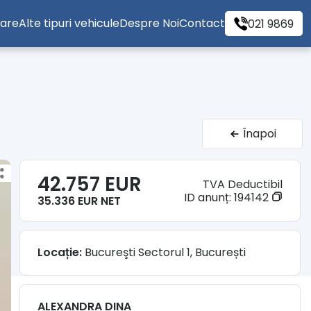
tare
Alte tipuri vehicule
Despre Noi
Contact
021 9869
Înapoi
42.757 EUR
TVA Deductibil
ID anunț:
194142
35.336 EUR NET
Locație:
Bucureşti Sectorul 1, București
ALEXANDRA DINA