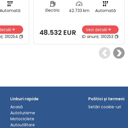
Electric
Automată
42.733 km
Automată
detalii
Vezi detalii
48.532 EUR
nț:
310254
ID anunț:
310253
Linkuri rapide
Politici și termeni
Acasă
Setări cookie-uri
Autoturisme
Motociclete
Autoutilitare