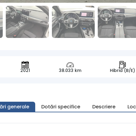
2021
38.033 km
Hibrid (B/E)
ări generale
Dotări specifice
Descriere
Loc