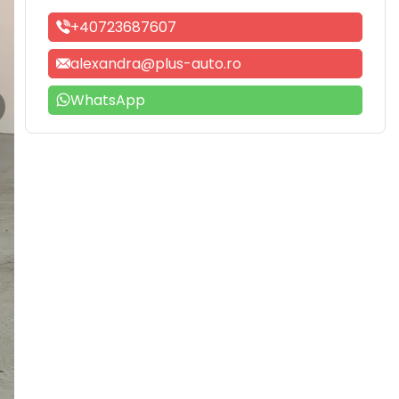
+40723687607
alexandra@plus-auto.ro
WhatsApp