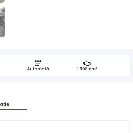
Automată
1.998 cm³
ație