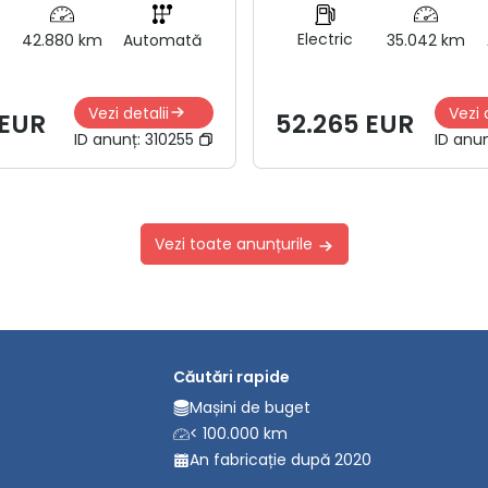
Electric
42.880 km
Automată
35.042 km
Vezi detalii
Vezi 
 EUR
52.265 EUR
ID anunț:
310255
ID anu
Vezi toate anunțurile
Căutări rapide
Mașini de buget
< 100.000 km
An fabricație după 2020