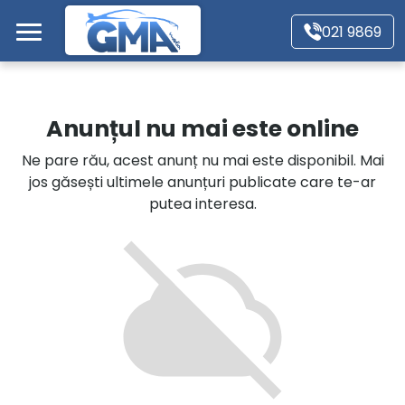
Mergi direct la conținutul principal
021 9869
Acasă
Anunțul nu mai este online
Autoturisme
Ne pare rău, acest anunț nu mai este disponibil. Mai
jos găsești ultimele anunțuri publicate care te-ar
Motociclete
putea interesa.
Autoutilitare
Alte tipuri vehicule
Despre Noi
Contact